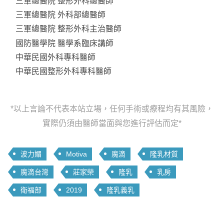
三軍總醫院 整形外科總醫師
三軍總醫院 外科部總醫師
三軍總醫院 整形外科主治醫師
國防醫學院 醫學系臨床講師
中華民國外科專科醫師
中華民國整形外科專科醫師
*以上言論不代表本站立場，任何手術或療程均有其風險，
實際仍須由醫師當面與您進行評估而定*
波力媚
Motiva
魔滴
隆乳材質
魔滴台灣
莊家榮
隆乳
乳房
衛福部
2019
隆乳義乳