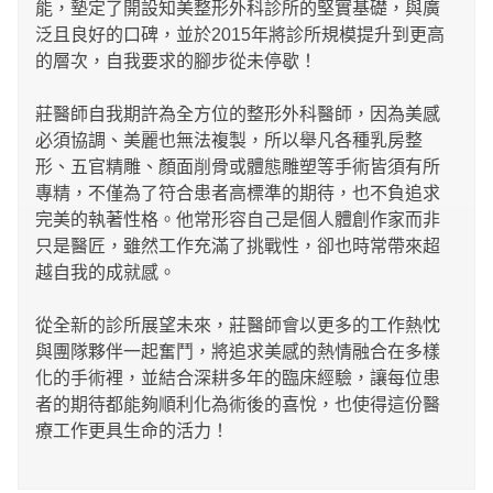
能，墊定了開設知美整形外科診所的堅實基礎，與廣
泛且良好的口碑，並於2015年將診所規模提升到更高
的層次，自我要求的腳步從未停歇！
莊醫師自我期許為全方位的整形外科醫師，因為美感
必須協調、美麗也無法複製，所以舉凡各種乳房整
形、五官精雕、顏面削骨或體態雕塑等手術皆須有所
專精，不僅為了符合患者高標準的期待，也不負追求
完美的執著性格。他常形容自己是個人體創作家而非
只是醫匠，雖然工作充滿了挑戰性，卻也時常帶來超
越自我的成就感。
從全新的診所展望未來，莊醫師會以更多的工作熱忱
與團隊夥伴一起奮鬥，將追求美感的熱情融合在多樣
化的手術裡，並結合深耕多年的臨床經驗，讓每位患
者的期待都能夠順利化為術後的喜悅，也使得這份醫
療工作更具生命的活力！