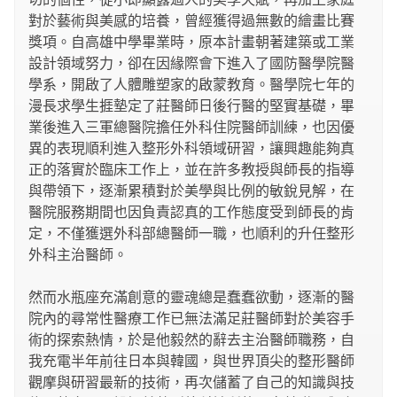
對於藝術與美感的培養，曾經獲得過無數的繪畫比賽
獎項。自高雄中學畢業時，原本計畫朝著建築或工業
設計領域努力，卻在因緣際會下進入了國防醫學院醫
學系，開啟了人體雕塑家的啟蒙教育。醫學院七年的
漫長求學生捱墊定了莊醫師日後行醫的堅實基礎，畢
業後進入三軍總醫院擔任外科住院醫師訓練，也因優
異的表現順利進入整形外科領域研習，讓興趣能夠真
正的落實於臨床工作上，並在許多教授與師長的指導
與帶領下，逐漸累積對於美學與比例的敏銳見解，在
醫院服務期間也因負責認真的工作態度受到師長的肯
定，不僅獲選外科部總醫師一職，也順利的升任整形
外科主治醫師。
然而水瓶座充滿創意的靈魂總是蠢蠢欲動，逐漸的醫
院內的尋常性醫療工作已無法滿足莊醫師對於美容手
術的探索熱情，於是他毅然的辭去主治醫師職務，自
我充電半年前往日本與韓國，與世界頂尖的整形醫師
觀摩與研習最新的技術，再次儲蓄了自己的知識與技