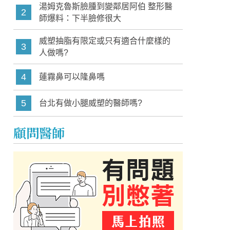
湯姆克魯斯臉腫到變鄰居阿伯 整形醫
2
師爆料：下半臉修很大
威塑抽脂有限定或只有適合什麼樣的
3
人做嗎?
4
蓮霧鼻可以隆鼻嗎
5
台北有做小腿威塑的醫師嗎?
顧問醫師