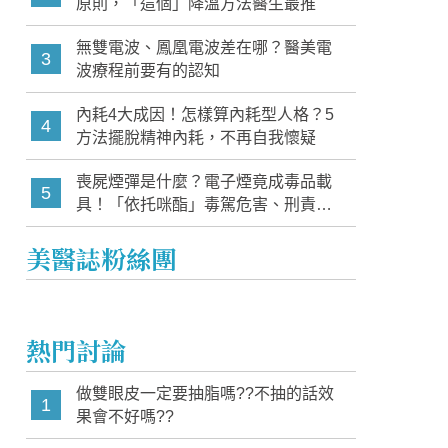
原則，「這個」降溫方法醫生最推
無雙電波、鳳凰電波差在哪？醫美電
3
波療程前要有的認知
內耗4大成因！怎樣算內耗型人格？5
4
方法擺脫精神內耗，不再自我懷疑
喪屍煙彈是什麼？電子煙竟成毒品載
5
具！「依托咪酯」毒駕危害、刑責與
家長必知警訊
美醫誌粉絲團
熱門討論
做雙眼皮一定要抽脂嗎??不抽的話效
1
果會不好嗎??