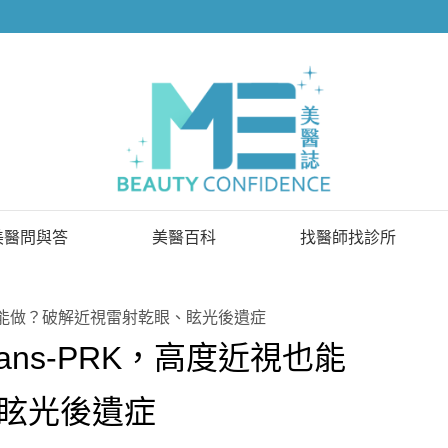
美醫問與答
美醫百科
找醫師找診所
已解決問題
找醫師
視也能做？破解近視雷射乾眼、眩光後遺症
待解決問題
找診所
ns-PRK，高度近視也能
顧問醫師
眩光後遺症