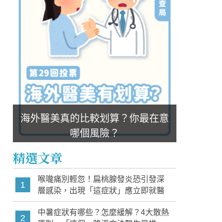
海外醫美真的比較划算？你最在意
哪個風險？
精選文章
喉嚨痛別輕忽！扁桃腺發炎恐引發深
1
層感染，出現「這症狀」應立即就醫
中暑症狀有哪些？怎麼緩解？4大散熱
2