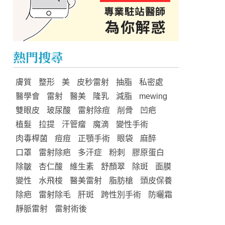
熱門搜尋
膚質
整形
美
皮秒雷射
抽脂
私密處
醫學會
雷射
醫美
隆乳
減脂
mewing
雙眼皮
玻尿酸
雷射除痘
削骨
凹疤
植髮
拉提
汗管瘤
魔滴
變性手術
肉毒桿菌
痘痘
正顎手術
眼袋
麻醉
口罩
雷射除疤
多汗症
粉刺
膠原蛋白
除皺
杏仁酸
維生素
舒顏翠
除斑
面膜
變性
水飛梭
醫美雷射
脂肪槍
頭皮保養
除疤
雷射除毛
肝斑
跨性別手術
防曬霜
靜脈雷射
雷射術後