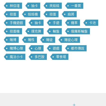
林佳瑾
抽卡
夾娃娃
一番賞
扭蛋
娃娃機
扭蛋
麻將
手機遊戲
抽卡
手遊
機率
卡池
扭蛋機
撲克牌
輪盤
俄羅斯輪盤
賭博
賭性
賭徒
賭徒心理
賭博心理
心理
遊戲
都市傳說
魔法小卡
多巴胺
零食場