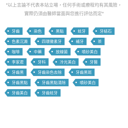
*以上言論不代表本站立場，任何手術或療程均有其風險，
實際仍須由醫師當面與您進行評估而定*
牙齒
染色
黑點
蛀牙
牙結石
色素沉澱
四環黴素牙
補牙
茶
咖啡
中藥
放線菌
噴砂美白
李家君
牙科
冷光美白
牙醫
牙齒黑
牙齒染色去除
牙齒黑斑
牙齒黑點
牙齒黑點清除
噴砂美白
牙齒美白
牙齒蛀牙