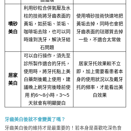
利用砂粒合併氣壓及水
柱的技術將牙齒表面的
使用噴砂技術快速地把
噴砂
黃垢，如菸垢、茶垢、
黃垢去掉，同時也會把
美白
咖啡垢去除，也可以同
牙齒表面的琺瑯質去掉
時達到洗牙，解決牙結
一些，不適合太常做
石問題
可以自行操作，須先至
診所製作適合的牙托，
居家牙托效果較不立
使用時，將牙托點上美
即，加上需要看患者本
居家
白藥劑後戴上使用，建
身的使用狀況以及戴牙
美白
議晚上刷牙完後睡前使
托的頻率，才能看出美
用 約6～8小時，3～5
白效果
天就會有明顯變白
牙齒美白後就不會變黃了嗎？
牙齒美白後的維持才是最重要的！若本身是喜歡吃深色食