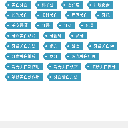
美白牙齒
椰子油
香蕉皮
四環黴素
冷光美白
噴砂美白
居家美白
牙托
美女醫師
牙醫
牙科
色階
牙齒美白貼片
牙醫師
黃牙
牙齒美白方法
偏方
謠言
牙齒美白ptt
牙齒美白推薦
刷牙
冷光美白原理
冷光美白副作用
冷光美白缺點
噴砂美白傷牙
噴砂美白副作用
牙齒變白方法