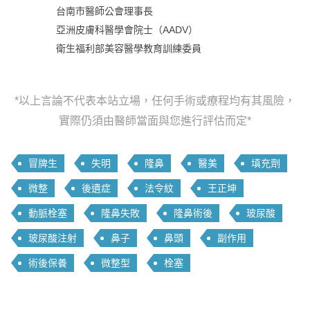
台南市醫師公會理事長
亞洲皮膚科醫學會院士（AADV）
衛生福利部美容醫學教育訓練委員
*以上言論不代表本站立場，任何手術或療程均有其風險，
實際仍須由醫師當面與您進行評估而定*
冒牌生
失明
隆鼻
醫美
填充劑
微整
後遺症
法令紋
王正坤
動脈栓塞
隆鼻失敗
隆鼻術後
玻尿酸
玻尿酸注射
鼻子
鼻頭
副作用
術後保養
微整型
栓塞