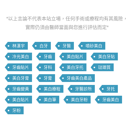
*以上言論不代表本站立場，任何手術或療程均有其風險，
實際仍須由醫師當面與您進行評估而定*
林漢宇
白牙
牙醫
噴砂美白
冷光美白
牙齒
美白貼片
美白牙貼
牙齒貼片
牙科
美白牙托
琺瑯質
美白牙膏
牙膏
牙齒美白產品
牙齒變黃
美白療程
牙醫診所
牙托
美白貼片
美白筆
美白牙粉
牙齒美白
牙粉