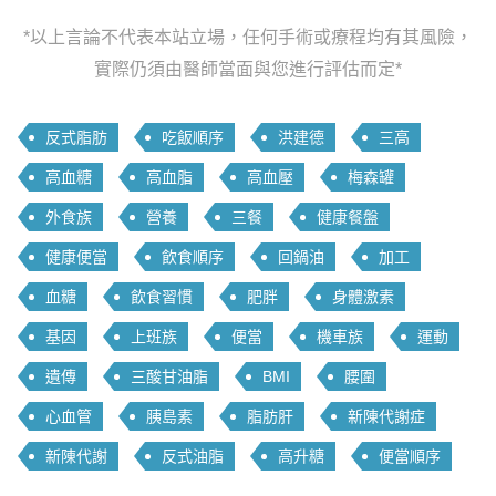
*以上言論不代表本站立場，任何手術或療程均有其風險，
實際仍須由醫師當面與您進行評估而定*
反式脂肪
吃飯順序
洪建德
三高
高血糖
高血脂
高血壓
梅森罐
外食族
營養
三餐
健康餐盤
健康便當
飲食順序
回鍋油
加工
血糖
飲食習慣
肥胖
身體激素
基因
上班族
便當
機車族
運動
遺傳
三酸甘油脂
BMI
腰圍
心血管
胰島素
脂肪肝
新陳代謝症
新陳代謝
反式油脂
高升糖
便當順序