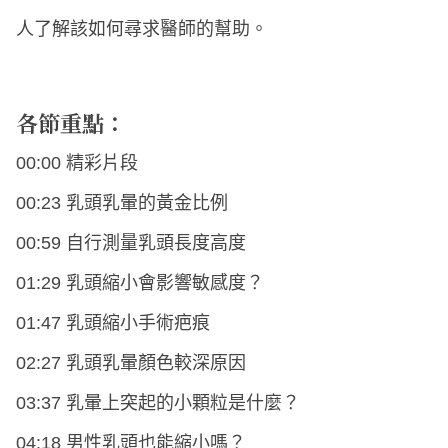
人了解該如何尋求醫師的幫助。
各節重點：
00:00 精彩片段
00:23 乳頭乳暈的黃金比例
00:59 自行測量乳頭長度高度
01:29 乳頭縮小會影響敏感度？
01:47 乳頭縮小手術疤痕
02:27 乳頭乳暈顏色較深原因
03:37 乳暈上突起的小顆粒是什麼？
04:18 男性乳頭也能縮小嗎？