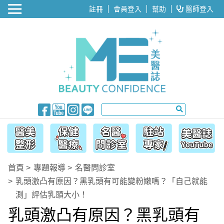
醫美整形
註冊
會員登入
幫助
醫師登入
首頁
專題報導
名醫問診室
乳頭激凸有原因？黑乳頭有可能變粉嫩嗎？「自己就能
測」評估乳頭大小！
乳頭激凸有原因？黑乳頭有