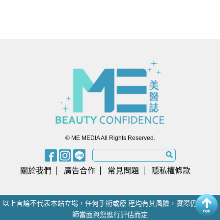
© ME MEDIA All Rights Reserved.
關於我們
廣告合作
常見問題
隱私權條款
以上言論不代表本站立場，任何手術或療 程均有其風險，實際仍須由醫
師當面與您進行評估而定