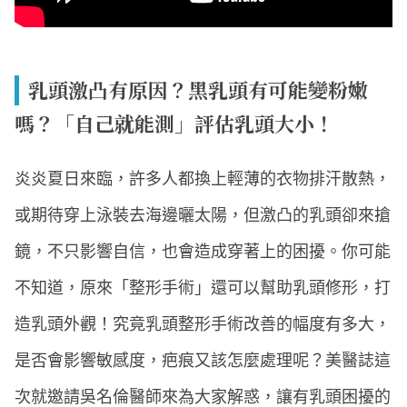
乳頭激凸有原因？黑乳頭有可能變粉嫩
嗎？「自己就能測」評估乳頭大小！
炎炎夏日來臨，許多人都換上輕薄的衣物排汗散熱，
或期待穿上泳裝去海邊曬太陽，但激凸的乳頭卻來搶
鏡，不只影響自信，也會造成穿著上的困擾。你可能
不知道，原來「整形手術」還可以幫助乳頭修形，打
造乳頭外觀！究竟乳頭整形手術改善的幅度有多大，
是否會影響敏感度，疤痕又該怎麼處理呢？美醫誌這
次就邀請吳名倫醫師來為大家解惑，讓有乳頭困擾的