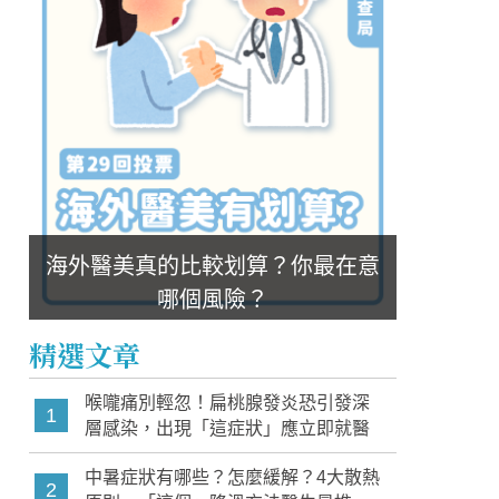
海外醫美真的比較划算？你最在意
哪個風險？
精選文章
喉嚨痛別輕忽！扁桃腺發炎恐引發深
1
層感染，出現「這症狀」應立即就醫
中暑症狀有哪些？怎麼緩解？4大散熱
2