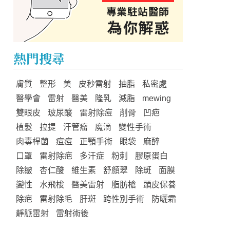
熱門搜尋
膚質
整形
美
皮秒雷射
抽脂
私密處
醫學會
雷射
醫美
隆乳
減脂
mewing
雙眼皮
玻尿酸
雷射除痘
削骨
凹疤
植髮
拉提
汗管瘤
魔滴
變性手術
肉毒桿菌
痘痘
正顎手術
眼袋
麻醉
口罩
雷射除疤
多汗症
粉刺
膠原蛋白
除皺
杏仁酸
維生素
舒顏翠
除斑
面膜
變性
水飛梭
醫美雷射
脂肪槍
頭皮保養
除疤
雷射除毛
肝斑
跨性別手術
防曬霜
靜脈雷射
雷射術後