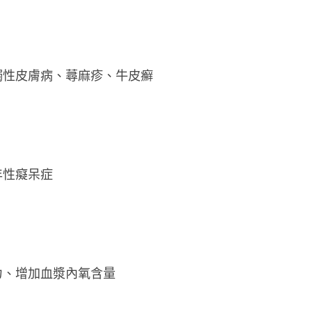
觸性皮膚病、蕁麻疹、牛皮癬
年性癡呆症
力、增加血漿內氧含量