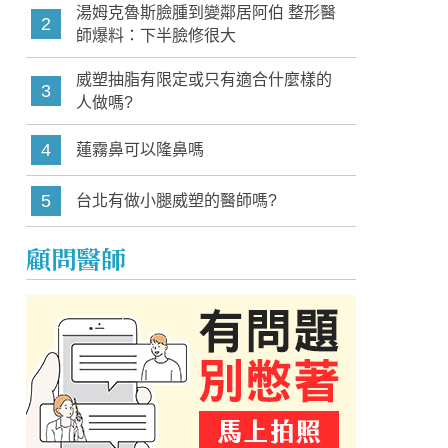
湯姆克魯斯臉腫到變鄰居阿伯 整形醫
2
師爆料：下半臉修很大
威塑抽脂有限定或只有適合什麼樣的
3
人做嗎?
4
蓮霧鼻可以隆鼻嗎
5
台北有做小腿威塑的醫師嗎?
顧問醫師