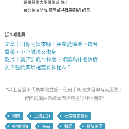
高雄醫學大學藥學系 學士
台北慈濟醫院 藥學部特殊製劑組 組長
延伸閱讀
文章｜叫你阿嬤來囉！長輩愛聽地下電台
買藥，小心觸法又傷身！
影片｜藥師到底在幹麼？領藥為什麼這麼
久？醫院藥局裡竟有神秘AI？
*以上言論不代表本站立場，任何手術或療程均有其風險，
實際仍須由醫師當面與您進行評估而定*
領藥
三讀五對
社區藥局藥師
藥物諮詢
藥品
醫師
醫院藥師