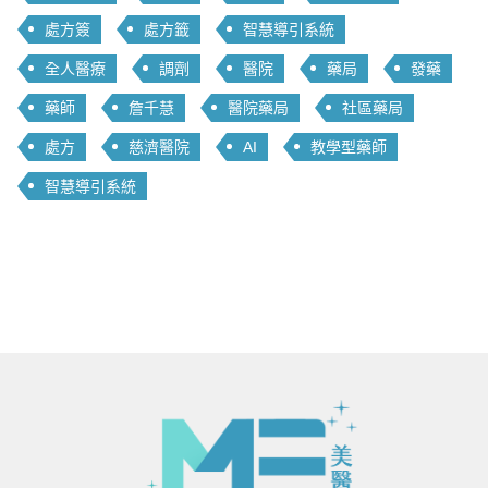
處方簽
處方籤
智慧導引系統
全人醫療
調劑
醫院
藥局
發藥
藥師
詹千慧
醫院藥局
社區藥局
處方
慈濟醫院
AI
教學型藥師
智慧導引系統