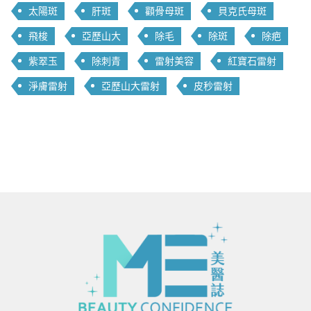
太陽斑
肝斑
顴骨母斑
貝克氏母斑
飛梭
亞歷山大
除毛
除斑
除疤
紫翠玉
除刺青
雷射美容
紅寶石雷射
淨膚雷射
亞歷山大雷射
皮秒雷射