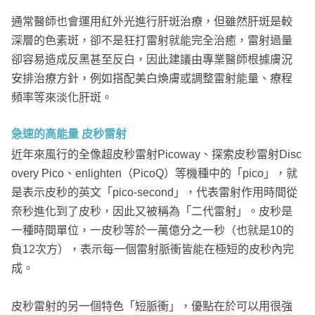
通常醫師也會運用紅外光進行肝斑治療，但雖然肝斑是較
深層的色素斑，卻不是狂打雷射就能完全治癒，雷射過量
卻容易造成反黑甚至反白，因此建議由專業醫師根據膚況
安排治療方針，例如搭配美白煥膚或調整雷射能量、療程
頻率等來淡化肝斑。
急速的高能量 皮秒雷射
近年來風行的全像超皮秒雷射Picoway、探索皮秒雷射Disc
overy Pico、enlighten（PicoQ）等機種中的「pico」，就
是表示皮秒的英文「pico-second」，代表雷射作用時間從
奈秒進化到了皮秒，因此又被稱為「二代雷射」。皮秒是
一種時間單位，一皮秒等於一萬億分之一秒（也就是10的
負12次方），表示每一個雷射脈衝皆能在極短的皮秒內完
成。
皮秒雷射的另一個特色「短脈衝」，優點在於可以用很強