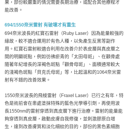
果，部份較嚴重的情況需要長期治療，或配合其他療程才
能改善。
694/1550奈米雷射 有破壞才有重生
694奈米波長的紅寶石雷射（Ruby Laser）因為能量較強的
緣故，較不適合運用於有色人種，以免產生反黑等副作
用。紅寶石雷射較適合利用在改善介於表皮層與真皮層之
間的明顯斑點，例如彷彿瘀青的「太田母斑」、在顴骨處
隨著年紀增長的深褐色斑點「顴骨母斑」、面積通常較大
的淺褐色斑點「貝克氏母斑」等，比起溫和的1064奈米雷
射有不錯的改善效果。
1550奈米波長的飛梭雷射（Fraxel Laser）已行之有年，特
色是術前會在患處塗抹特殊的藍色光學導引劑，再使用波
長1550nm的雷射穿透到真皮層下進行治療。雷射的能量能
夠穿透到真皮層，啟動皮膚自我修復，並刺激膠原白增
生，達到改善膚質和淡化細紋的目的，部份的黑色素細胞