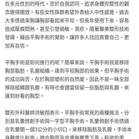
在多元性別的時代，忠於自我認同、追求身體完整性的觀
念變得開放。有些女性族群希望外表給人中性感覺，過去
大多透過束胸讓胸部看起來平坦，但長年使用下來，容易
造成壓痕悶熱，甚至引發過敏、濕疹。隨著醫美整形技術
發達，藉由平胸手術的幫助，讓許多人找回真實自己、更
加有自信。
平胸手術是如何進行的呢？簡單來說，平胸手術就是移除
胸部脂肪、乳腺組織，達到平坦胸部的效果。但平胸手術
的成功與否，在於胸部塑形的自然度，因此不是一昧全部
移除組織跟乳腺，有時也會適當保留一些脂肪與乳腺，來
達到好看的胸型。
整形外科醫師洪敏翔表示，平胸手術常見的兩種做法，分
別是乳暈微創手術與一字型平胸手術。乳暈微創手術透過
在乳暈開一個3公分的小切口，來移除脂肪及乳腺，手術本
身難度比較高，適合胸部及皮膚無嚴重下垂、鬆弛的患