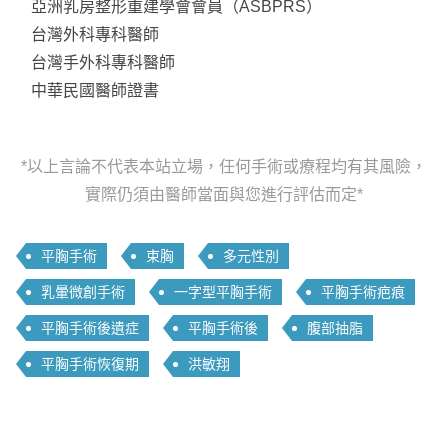
亞洲乳房整形重建學會會員（ASBPRS）
台灣外科專科醫師
台灣手外科專科醫師
中華民國醫師證書
*以上言論不代表本站立場，任何手術或療程均有其風險，
實際仍須由醫師當面與您進行評估而定*
平胸手術
束胸
多元性別
乳暈微創手術
一字型平胸手術
平胸手術疤痕
平胸手術後遺症
平胸手術後
腹部抽脂
平胸手術恢復期
洪敏翔