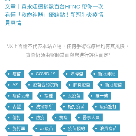
文章｜賈永婕速捐數百台HFNC 帶你一次
看懂「救命神器」優缺點！新冠肺炎疫情
見真情
*以上言論不代表本站立場，任何手術或療程均有其風險，
實際仍須由醫師當面與您進行評估而定*
疫苗
COVID-19
洪暐傑
新冠肺炎
AZ
疫苗合約院所
肺炎疫苗
新冠疫苗
疫苗丟棄
接種
丟疫苗
羅一鈞
杏豐
洗腎診所
施打疫苗
疫苗施打
偷打
防疫
抗疫
醫事人員
施打率
az疫苗
疫苗預約
浪費疫苗