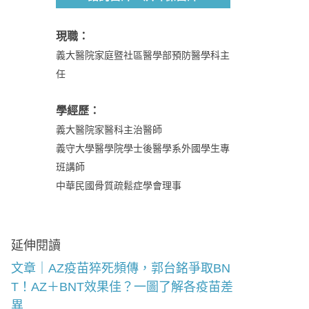
現職：
義大醫院家庭暨社區醫學部預防醫學科主
任
學經歷：
義大醫院家醫科主治醫師
義守大學醫學院學士後醫學系外國學生專
班講師
中華民國骨質疏鬆症學會理事
延伸閱讀
文章｜AZ疫苗猝死頻傳，郭台銘爭取BN
T！AZ＋BNT效果佳？一圖了解各疫苗差
異