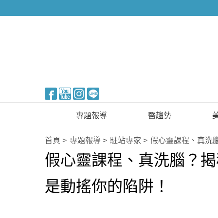
醫美整形
專題報導
醫趨勢
新知快訊
美醫FUN知識
首頁
專題報導
駐站專家
假心靈課程、真洗
假心靈課程、真洗腦？揭
醫美整形
國際新知
保健醫療
是動搖你的陷阱！
生活知識