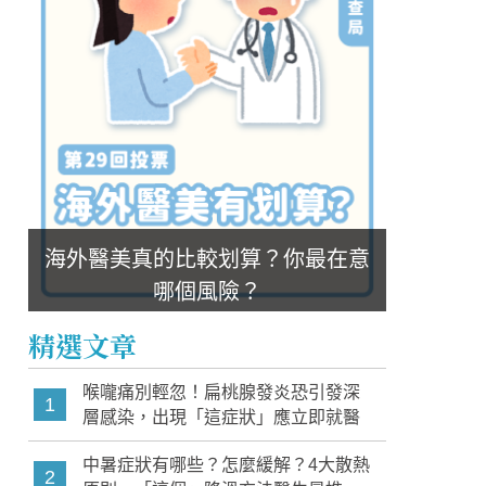
海外醫美真的比較划算？你最在意
哪個風險？
精選文章
喉嚨痛別輕忽！扁桃腺發炎恐引發深
1
層感染，出現「這症狀」應立即就醫
中暑症狀有哪些？怎麼緩解？4大散熱
2