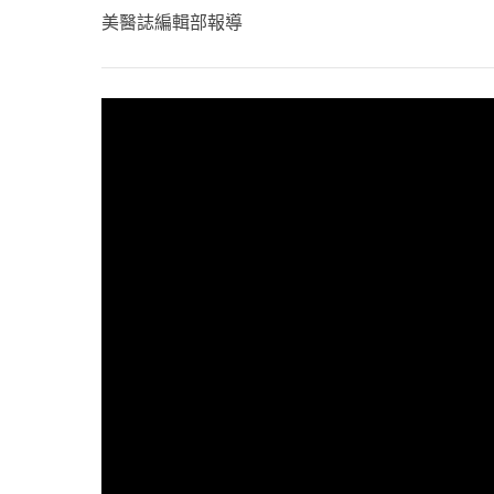
心理健康
美醫誌編輯部報導
駐站專家
名醫問診室