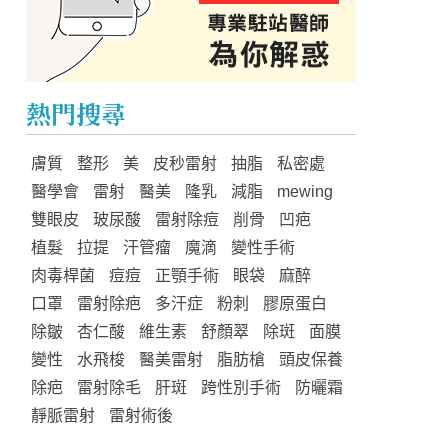
熱門搜尋
膚質
整形
美
皮秒雷射
抽脂
私密處
醫學會
雷射
醫美
隆乳
減脂
mewing
雙眼皮
玻尿酸
雷射除痘
削骨
凹疤
植髮
拉提
汗管瘤
魔滴
變性手術
肉毒桿菌
痘痘
正顎手術
眼袋
麻醉
口罩
雷射除疤
多汗症
粉刺
膠原蛋白
除皺
杏仁酸
維生素
舒顏翠
除斑
面膜
變性
水飛梭
醫美雷射
脂肪槍
頭皮保養
除疤
雷射除毛
肝斑
跨性別手術
防曬霜
靜脈雷射
雷射術後