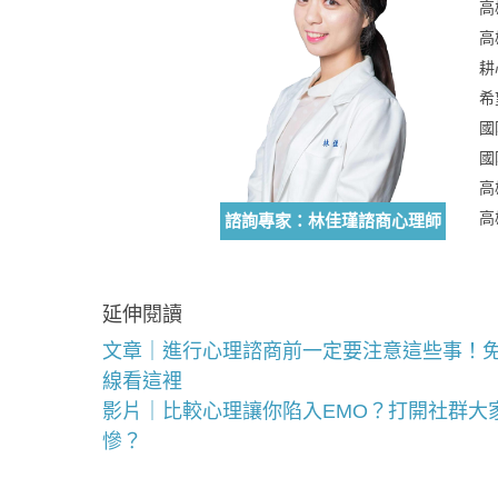
高
高
耕
希
國
國
高
高
諮詢專家：林佳瑾諮商心理師
延伸閱讀
文章｜進行心理諮商前一定要注意這些事！免
線看這裡
影片｜比較心理讓你陷入EMO？打開社群大
慘？