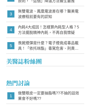
原則，「這個」降溫方法醫生最推
無雙電波、鳳凰電波差在哪？醫美電
3
波療程前要有的認知
內耗4大成因！怎樣算內耗型人格？5
4
方法擺脫精神內耗，不再自我懷疑
喪屍煙彈是什麼？電子煙竟成毒品載
5
具！「依托咪酯」毒駕危害、刑責與
家長必知警訊
美醫誌粉絲團
熱門討論
做雙眼皮一定要抽脂嗎??不抽的話效
1
果會不好嗎??