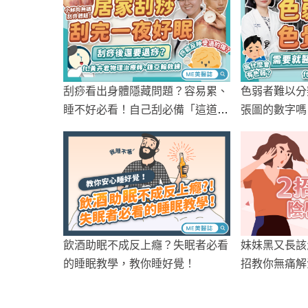
刮痧看出身體隱藏問題？容易累、
色弱者難以分
睡不好必看！自己刮必備「這道
張圖的數字嗎
具」！
差異
飲酒助眠不成反上癮？失眠者必看
妹妹黑又長該
的睡眠教學，教你睡好覺！
招教你無痛解