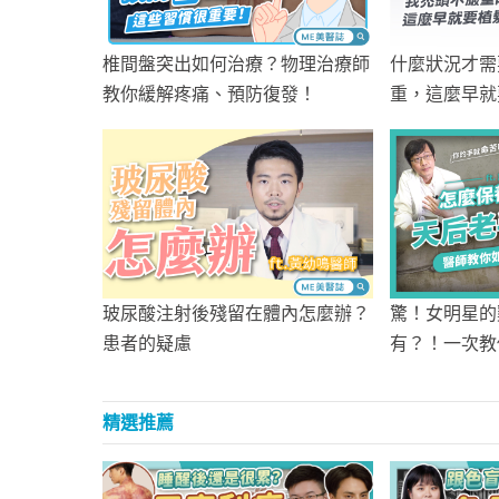
椎間盤突出如何治療？物理治療師
什麼狀況才需
教你緩解疼痛、預防復發！
重，這麼早就
玻尿酸注射後殘留在體內怎麼辦？
驚！女明星的
患者的疑慮
有？！一次教
精選推薦