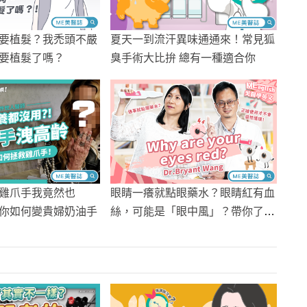
要植髮？我禿頭不嚴
夏天一到流汗異味通通來！常見狐
要植髮了嗎？
臭手術大比拚 總有一種適合你
雞爪手我竟然也
眼睛一癢就點眼藥水？眼睛紅有血
你如何變貴婦奶油手
絲，可能是「眼中風」？帶你了解
用眼過度後遺症！