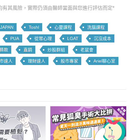
均有其風險，實際仍須由醫師當面與您進行評估而定*
JAPAN
Toshl
心靈課程
洗腦課程
PUA
從眾心理
LGAT
沉沒成本
條款
直銷
炒股群組
老鼠會
市達人
理財達人
股市專家
Ariel聊心室