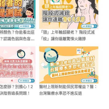
「頸」上年輪超顯老？ 階段式滅
辨顏色？你能看出這
「紋」讓你遠離驚悚火雞脖
？認識色弱與色盲的
怎麼辦？別擔心！2
醫材上限新制能保民眾權益？醫：
決陰唇過長問題！
台灣醫療水準恐不進反退