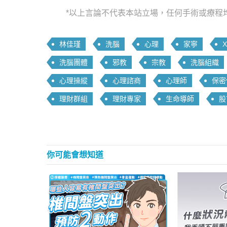
*以上言論不代表本站立場，任何手術或療程
林佳瑾
洗腦
心理
家寧
X
洗腦團體
邪教
宗教
洗腦組織
心理操縱
心理諮商
心理師
保密
理財群組
理財專家
生命導師
股
你可能會想知道