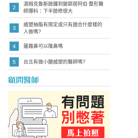
湯姆克魯斯臉腫到變鄰居阿伯 整形醫
2
師爆料：下半臉修很大
威塑抽脂有限定或只有適合什麼樣的
3
人做嗎?
4
蓮霧鼻可以隆鼻嗎
5
台北有做小腿威塑的醫師嗎?
顧問醫師