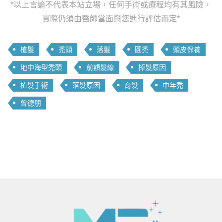
*以上言論不代表本站立場，任何手術或療程均有其風險，
實際仍須由醫師當面與您進行評估而定*
植髮
禿頭
落髮
圓禿
頭皮保養
地中海型禿頭
前額髮線
掉髮原因
植髮手術
落髮原因
育髮
中年禿
曾德朋