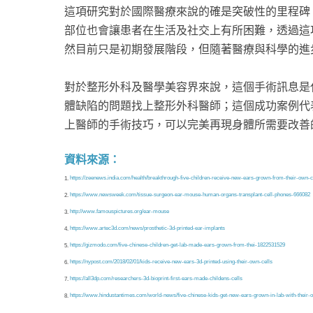
這項研究對於國際醫療來說的確是突破性的里程碑
部位也會讓患者在生活及社交上有所困難，透過這
然目前只是初期發展階段，但隨著醫療與科學的進
對於整形外科及醫學美容界來說，這個手術訊息是
體缺陷的問題找上整形外科醫師；這個成功案例代
上醫師的手術技巧，可以完美再現身體所需要改善
資料來源：
https://zeenews.india.com/health/breakthrough-five-children-receive-new-ears-grown-from-their-own-
1.
https://www.newsweek.com/tissue-surgeon-ear-mouse-human-organs-transplant-cell-phones-666082
2.
http://www.famouspictures.org/ear-mouse
3.
https://www.artec3d.com/news/prosthetic-3d-printed-ear-implants
4.
https://gizmodo.com/five-chinese-children-get-lab-made-ears-grown-from-thei-1822531529
5.
https://nypost.com/2018/02/01/kids-receive-new-ears-3d-printed-using-their-own-cells
6.
https://all3dp.com/researchers-3d-bioprint-first-ears-made-childens-cells
7.
https://www.hindustantimes.com/world-news/five-chinese-kids-get-new-ears-grown-in-lab-with-thei
8.