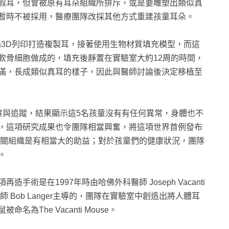
假耳，但會被原有耳朵組織所排斥，或是要雕塑出類似真
暫時不被採用，醫療團隊改採其他方式重建孩童耳朵。
過3D列印打造複製耳，接著使用生物材質填充模型，而這
軟骨細胞做成的，填充後靜置在實驗室大約12周的時間，
滿，長成類似真耳的樣子，因此與醫師討論後決定移植至
察與追蹤，結果顯示這5名孩童沒有有任何異常，身體也不
，這項研究成果也令團隊相當興奮，將這項世界首例發布
建耳朵相關組織是有相當大的助益；對於孩童們的健康狀況，團隊
。
術是在1997年時由哈佛外科醫師 Joseph Vacanti
學工程師 Bob Langer主導的，團隊在實驗室中創造出將人體耳
The Vacanti Mouse。