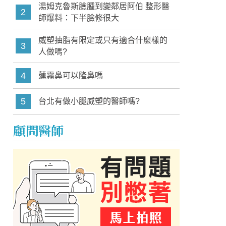
湯姆克魯斯臉腫到變鄰居阿伯 整形醫
2
師爆料：下半臉修很大
威塑抽脂有限定或只有適合什麼樣的
3
人做嗎?
4
蓮霧鼻可以隆鼻嗎
5
台北有做小腿威塑的醫師嗎?
顧問醫師