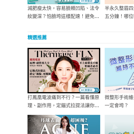
半永久整眉四
減肥瘦太快，容易臉頰凹陷、法令
五分鐘！哪位
紋變深？怕臉垮這樣配速！避免減
竿？
重臉
精選推薦
打鳳凰電波痛到不行？一篇看懂原
微整形手術維
理、副作用，定錨式拉提法讓你不
一定會垮？
上麻藥也好打！