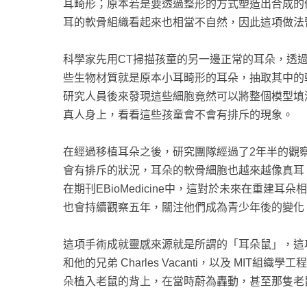
耳畸形；原本若是要透過整形的方式塑造出合成的
耳的軟骨組織看起來也相當不自然，因此這項做法
科學家先用CT掃描孩童的另一邊正常的耳朵，透
些生物材質就是原本小耳畸形的耳朵，抽取其中的
研究人員後來發現這些細胞竟然可以將整個模型填
真人身上，看看這些孩童會不會有排斥的現象。
在經過移植耳朵之後，研究團隊經過了2年半的觀
會有排斥的狀況，耳朵的軟骨細胞也越來越像真耳
在期刊EBioMedicine中，這對於未來在重
也會持續觀察五年，關注他們成為青少年後的變化
這項手術成就靈感來源就是所謂的「耳朵鼠」，這項再造手
和他的兄弟 Charles Vacanti，以及 MIT組織
朵植入老鼠的背上，在當時蔚為轟動，甚至那隻老鼠被命名為