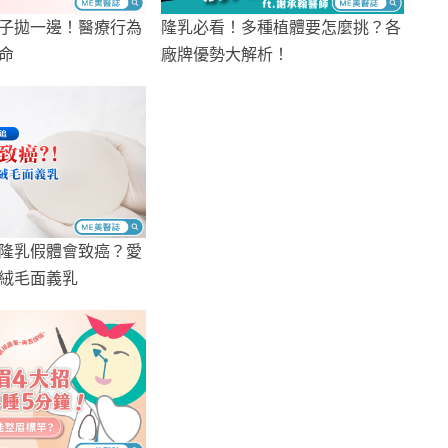
子拋一邊！醫療行為
隆乳必看！多種植體要怎麼挑？各
命
廠牌優勢大解析！
隆乳假體會致癌？愛
絨毛面義乳