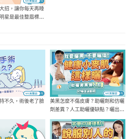
大招，讓你每天再睡
明星是最佳整眉標
持不久，術後老了臉
美黑怎麼不傷皮膚？助曬劑和仿曬
劑差異？人工助曬優缺點？曬出健
康小麥肌