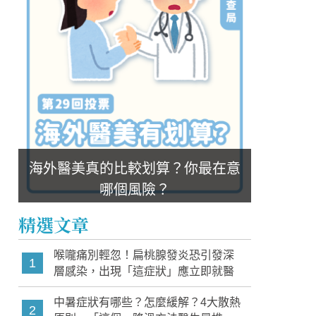
海外醫美真的比較划算？你最在意
哪個風險？
精選文章
喉嚨痛別輕忽！扁桃腺發炎恐引發深
1
層感染，出現「這症狀」應立即就醫
中暑症狀有哪些？怎麼緩解？4大散熱
2