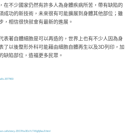
，在不少國家仍然有許多人為身體疾病所苦，帶有缺陷的
項成功的新技術，未來很有可能擴展到身體其他部位；雖
步，相信很快就會有最新的進展。
代表著自體細胞是可以再造的，世界上也有不少人因為身
表了以後整形外科可能藉由細胞自體再生以及3D列印，加
的缺陷部位，造福更多民眾。
cells-2077903
r-own-cells/story-2DCRlw3DsYcT4Xg5j6exJI.html