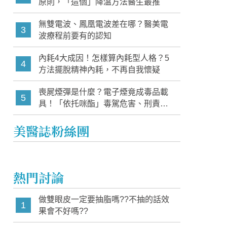
原則，「這個」降溫方法醫生最推
無雙電波、鳳凰電波差在哪？醫美電
3
波療程前要有的認知
內耗4大成因！怎樣算內耗型人格？5
4
方法擺脫精神內耗，不再自我懷疑
喪屍煙彈是什麼？電子煙竟成毒品載
5
具！「依托咪酯」毒駕危害、刑責與
家長必知警訊
美醫誌粉絲團
熱門討論
做雙眼皮一定要抽脂嗎??不抽的話效
1
果會不好嗎??