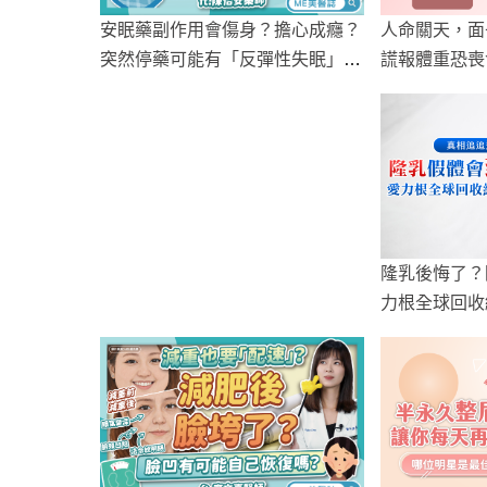
人命關天，面
安眠藥副作用會傷身？擔心成癮？
謊報體重恐喪
突然停藥可能有「反彈性失眠」風
險？
隆乳後悔了？
力根全球回收