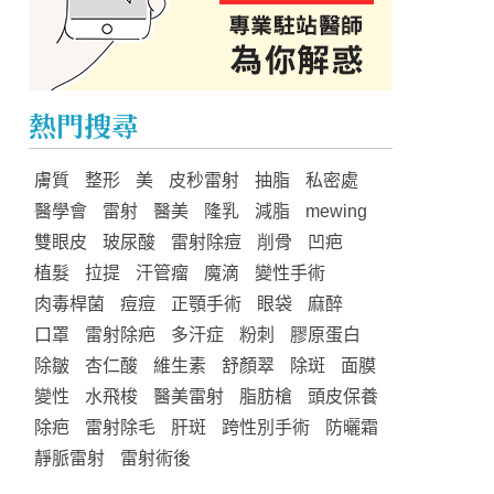
熱門搜尋
膚質
整形
美
皮秒雷射
抽脂
私密處
醫學會
雷射
醫美
隆乳
減脂
mewing
雙眼皮
玻尿酸
雷射除痘
削骨
凹疤
植髮
拉提
汗管瘤
魔滴
變性手術
肉毒桿菌
痘痘
正顎手術
眼袋
麻醉
口罩
雷射除疤
多汗症
粉刺
膠原蛋白
除皺
杏仁酸
維生素
舒顏翠
除斑
面膜
變性
水飛梭
醫美雷射
脂肪槍
頭皮保養
除疤
雷射除毛
肝斑
跨性別手術
防曬霜
靜脈雷射
雷射術後