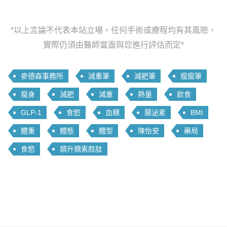
*以上言論不代表本站立場，任何手術或療程均有其風險，
實際仍須由醫師當面與您進行評估而定*
麥德森事務所
減重筆
減肥筆
瘦瘦筆
瘦身
減肥
減重
熱量
飲食
GLP-1
食慾
血糖
腸泌素
BMI
體重
體態
體型
陳怡安
藥局
食慾
類升糖素胜肽