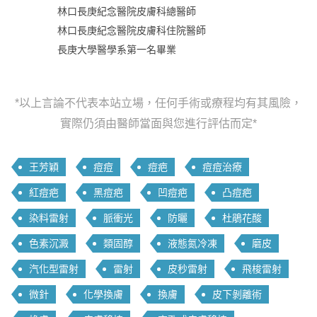
林口長庚紀念醫院皮膚科總醫師
林口長庚紀念醫院皮膚科住院醫師
長庚大學醫學系第一名畢業
*以上言論不代表本站立場，任何手術或療程均有其風險，
實際仍須由醫師當面與您進行評估而定*
王芳穎
痘痘
痘疤
痘痘治療
紅痘疤
黑痘疤
凹痘疤
凸痘疤
染料雷射
脈衝光
防曬
杜鵑花酸
色素沉澱
類固醇
液態氮冷凍
磨皮
汽化型雷射
雷射
皮秒雷射
飛梭雷射
微針
化學換膚
換膚
皮下剝離術