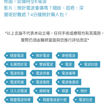
修圖，認識時空E電波
影片｜微針電波會痛嗎？細紋、痘疤、深
層斑好難遮？4分鐘微針懶人包！
*以上言論不代表本站立場，任何手術或療程均有其風險，
實際仍須由醫師當面與您進行評估而定*
精靈電波
微針電波
單極電波
名醫問診室
雙極電波
電波
電波拉提
電波術後
電波保養
電波護理
電波照護
電波風險
電波後遺症
注入式電波
謝綺瀅
精靈
微針
精靈電波效果
精靈電波是什麼
電波拉皮