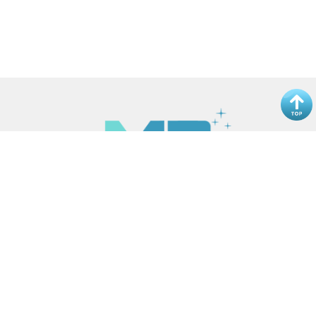
© ME MEDIA All Rights Reserved.
關於我們
廣告合作
常見問題
隱私權條款
以上言論不代表本站立場，任何手術或療 程均有其風險，實際仍須由醫