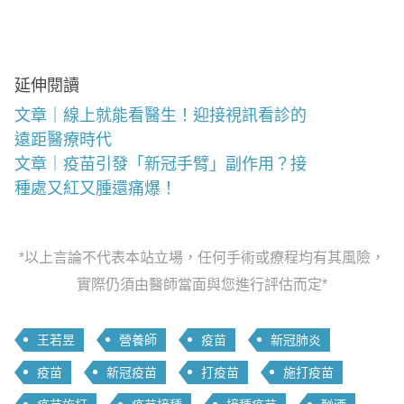
延伸閱讀
文章｜線上就能看醫生！迎接視訊看診的
遠距醫療時代
文章｜疫苗引發「新冠手臂」副作用？接
種處又紅又腫還痛爆！
*以上言論不代表本站立場，任何手術或療程均有其風險，
實際仍須由醫師當面與您進行評估而定*
王若昱
營養師
疫苗
新冠肺炎
疫苗
新冠疫苗
打疫苗
施打疫苗