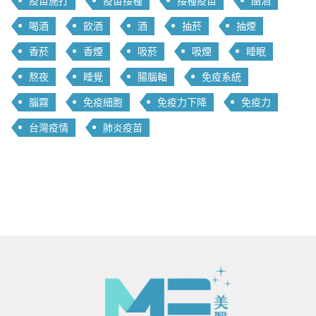
疫苗施打
疫苗接種
接種疫苗
酗酒
喝酒
飲酒
酒
抽菸
抽煙
香菸
香煙
吸菸
吸煙
睡眠
熬夜
睡覺
腸腦軸
免疫系統
腦霧
免疫細胞
免疫力下降
免疫力
台灣疫情
肺炎疫苗