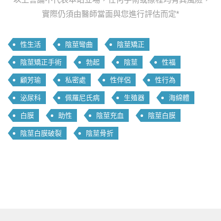
實際仍須由醫師當面與您進行評估而定*
性生活
陰莖彎曲
陰莖矯正
陰莖矯正手術
勃起
陰莖
性福
顧芳瑜
私密處
性伴侶
性行為
泌尿科
佩羅尼氏病
生殖器
海綿體
白膜
助性
陰莖充血
陰莖白膜
陰莖白膜破裂
陰莖骨折