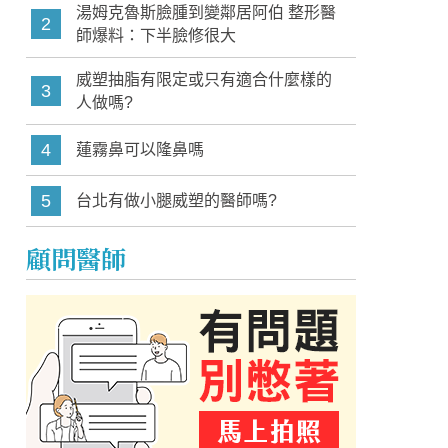
湯姆克魯斯臉腫到變鄰居阿伯 整形醫
2
師爆料：下半臉修很大
威塑抽脂有限定或只有適合什麼樣的
3
人做嗎?
4
蓮霧鼻可以隆鼻嗎
5
台北有做小腿威塑的醫師嗎?
顧問醫師