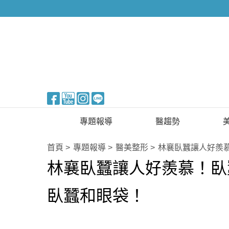
醫美整形
專題報導
醫趨勢
新知快訊
美醫FUN知識
首頁
專題報導
醫美整形
林襄臥蠶讓人好羨
林襄臥蠶讓人好羨慕！臥
醫美整形
國際新知
保健醫療
臥蠶和眼袋！
生活知識