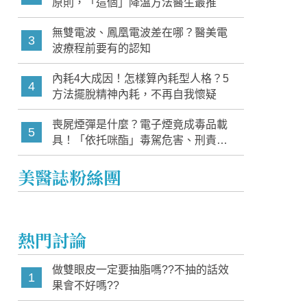
原則，「這個」降溫方法醫生最推
無雙電波、鳳凰電波差在哪？醫美電
3
波療程前要有的認知
內耗4大成因！怎樣算內耗型人格？5
4
方法擺脫精神內耗，不再自我懷疑
喪屍煙彈是什麼？電子煙竟成毒品載
5
具！「依托咪酯」毒駕危害、刑責與
家長必知警訊
美醫誌粉絲團
熱門討論
做雙眼皮一定要抽脂嗎??不抽的話效
1
果會不好嗎??