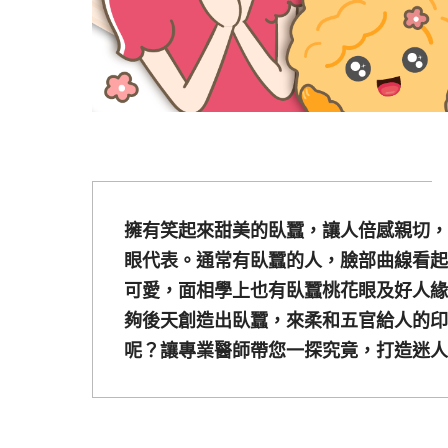
擁有笑起來甜美的臥蠶，讓人倍感親切，
眼代表。通常有臥蠶的人，臉部曲線看起
可愛，面相學上也有臥蠶桃花眼及好人緣
夠後天創造出臥蠶，來柔和五官給人的印
呢？讓專業醫師帶您一探究竟，打造迷人