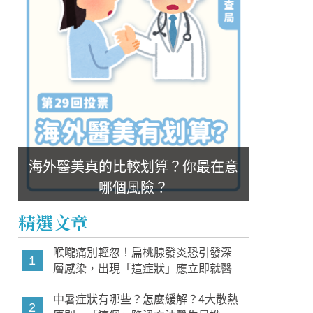
海外醫美真的比較划算？你最在意
哪個風險？
精選文章
喉嚨痛別輕忽！扁桃腺發炎恐引發深
1
層感染，出現「這症狀」應立即就醫
中暑症狀有哪些？怎麼緩解？4大散熱
2