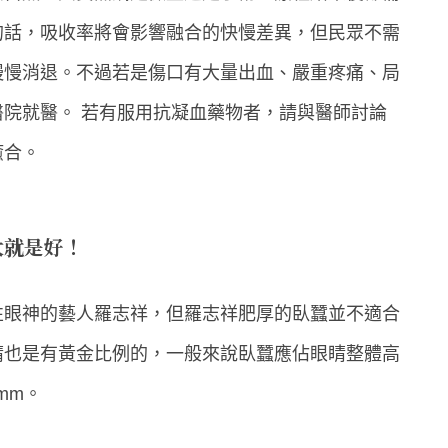
的話，吸收率將會影響融合的快慢差異，但民眾不需
慢慢消退。不過若是傷口有大量出血、嚴重疼痛、局
院就醫。 若有服用抗凝血藥物者，請與醫師討論
癒合。
大就是好！
性眼神的藝人羅志祥，但羅志祥肥厚的臥蠶並不適合
睛也是有黃金比例的，一般來說臥蠶應佔眼睛整體高
mm。