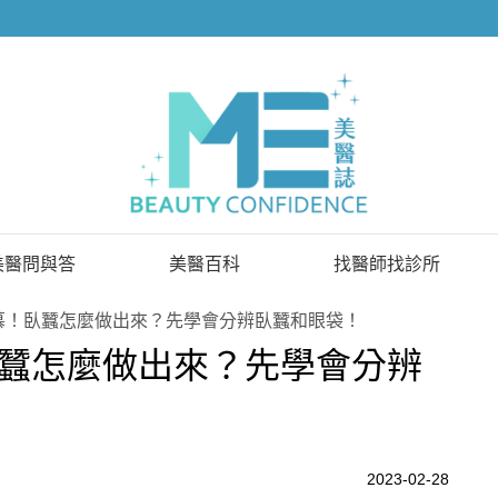
美醫問與答
美醫百科
找醫師找診所
已解決問題
找醫師
慕！臥蠶怎麼做出來？先學會分辨臥蠶和眼袋！
蠶怎麼做出來？先學會分辨
待解決問題
找診所
顧問醫師
2023-02-28