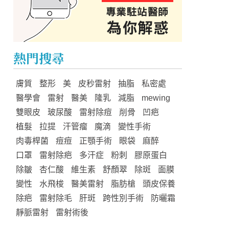
熱門搜尋
膚質
整形
美
皮秒雷射
抽脂
私密處
醫學會
雷射
醫美
隆乳
減脂
mewing
雙眼皮
玻尿酸
雷射除痘
削骨
凹疤
植髮
拉提
汗管瘤
魔滴
變性手術
肉毒桿菌
痘痘
正顎手術
眼袋
麻醉
口罩
雷射除疤
多汗症
粉刺
膠原蛋白
除皺
杏仁酸
維生素
舒顏翠
除斑
面膜
變性
水飛梭
醫美雷射
脂肪槍
頭皮保養
除疤
雷射除毛
肝斑
跨性別手術
防曬霜
靜脈雷射
雷射術後