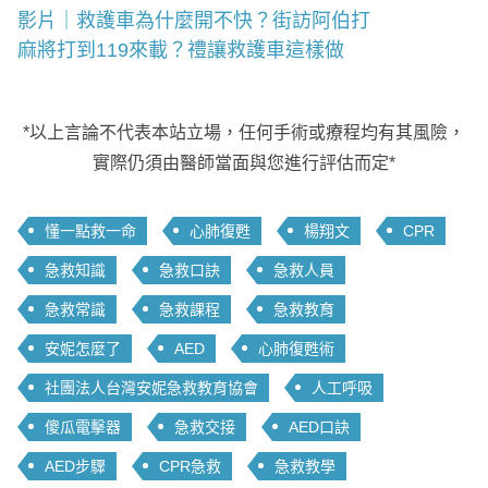
影片｜救護車為什麼開不快？街訪阿伯打
麻將打到119來載？禮讓救護車這樣做
*以上言論不代表本站立場，任何手術或療程均有其風險，
實際仍須由醫師當面與您進行評估而定*
懂一點救一命
心肺復甦
楊翔文
CPR
急救知識
急救口訣
急救人員
急救常識
急救課程
急救教育
安妮怎麼了
AED
心肺復甦術
社團法人台灣安妮急救教育協會
人工呼吸
傻瓜電擊器
急救交接
AED口訣
AED步驟
CPR急救
急救教學