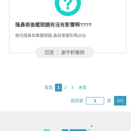
隆鼻術後戴眼鏡有沒有影響啊????
做完隆鼻如果戴眼鏡,鼻部會變形嗎@@
回答 ： 謝宇軒醫師
首頁
1
2
3
末頁
跳到第
頁
GO