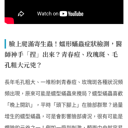
臉上爬滿寄生蟲！蠕形蟎蟲症狀檢測，醫
師神手「捏」出來？青春痘、玫瑰斑、毛
孔粗大元兇？
長年毛孔粗大、一堆粉刺青春痘、玫瑰斑各種狀況頻
頻出現，原來可能是蠕型蟎蟲來攪局？蠕型蟎蟲喜歡
「晚上開趴」，平時「頭下腳上」在臉部群聚？過量
增生的蠕型蟎蟲，可是會影響臉部膚況，很有可能是
爛臉的元兇之一！例如一受到刺激，顏面中央就容易