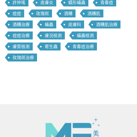
許仲瑤
皮膚炎
蠕形蟎蟲
青春痘
痘痘
玫瑰斑
酒糟
酒糟肌
酒糟治療
蟎蟲
皮膚科
酒糟肌治療
痘痘治療
膚況檢測
蟎蟲檢測
膚質檢測
寄生蟲
青春痘治療
玫瑰斑治療