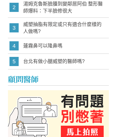
湯姆克魯斯臉腫到變鄰居阿伯 整形醫
2
師爆料：下半臉修很大
威塑抽脂有限定或只有適合什麼樣的
3
人做嗎?
4
蓮霧鼻可以隆鼻嗎
5
台北有做小腿威塑的醫師嗎?
顧問醫師