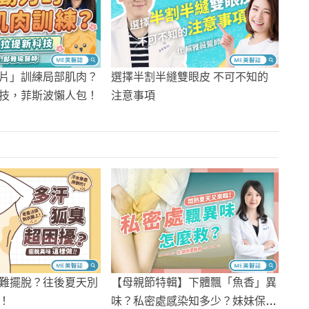
選擇半割半縫雙眼皮 不可不知的
片」訓練局部肌肉？
注意事項
技，菲斯波懶人包！
難擺脫？往後夏天別
【母親節特輯】下體飄「魚香」異
！
味？私密處感染知多少？妹妹保養