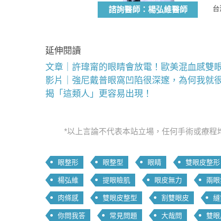
台
諮詢醫師：楊弘維醫師
延伸閱讀
文章｜許瑋甯的眼睛會放電！歐美混血感雙
影片｜強尼戴普眼窩凹陷很深邃，為何我就
揭「這類人」更容易出現！
*以上言論不代表本站立場，任何手術或療程
眼整形
眼整型
眼睛
雙眼皮整形
楊弘維
提眼瞼肌
眼皮無力
兩眼
肉條感
雙眼皮整型
割雙眼皮
縫
你問我答
常見問題
大哉問
雙眼