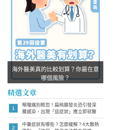
海外醫美真的比較划算？你最在意
哪個風險？
精選文章
喉嚨痛別輕忽！扁桃腺發炎恐引發深
1
層感染，出現「這症狀」應立即就醫
中暑症狀有哪些？怎麼緩解？4大散熱
2