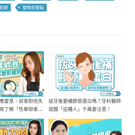
乾眼
雙眼皮模擬
應愛意，就會對他失
拔牙後要補膠原蛋白嗎？牙科醫師
來了解「性單戀者」
提醒「這種人」千萬要注意！
扯！