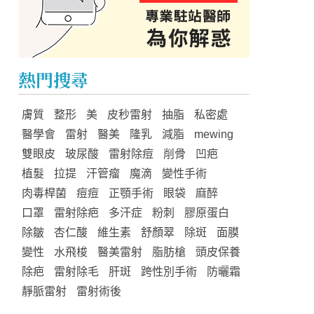
熱門搜尋
膚質
整形
美
皮秒雷射
抽脂
私密處
醫學會
雷射
醫美
隆乳
減脂
mewing
雙眼皮
玻尿酸
雷射除痘
削骨
凹疤
植髮
拉提
汗管瘤
魔滴
變性手術
肉毒桿菌
痘痘
正顎手術
眼袋
麻醉
口罩
雷射除疤
多汗症
粉刺
膠原蛋白
除皺
杏仁酸
維生素
舒顏翠
除斑
面膜
變性
水飛梭
醫美雷射
脂肪槍
頭皮保養
除疤
雷射除毛
肝斑
跨性別手術
防曬霜
靜脈雷射
雷射術後