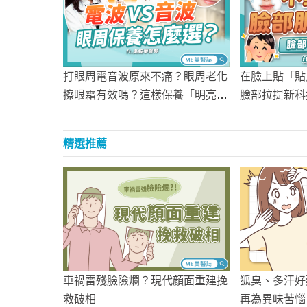
打眼周電音波原來不痛？眼周老化
在臉上貼「貼
擦眼霜有效嗎？這樣保養「明亮有
臉部拉提新科
神」！這幾招讓眼睛細紋說掰掰！
精選推薦
車禍雷殘臉險爛？現代顏面重建挽
狐臭、多汗好
救破相
再為異味苦惱