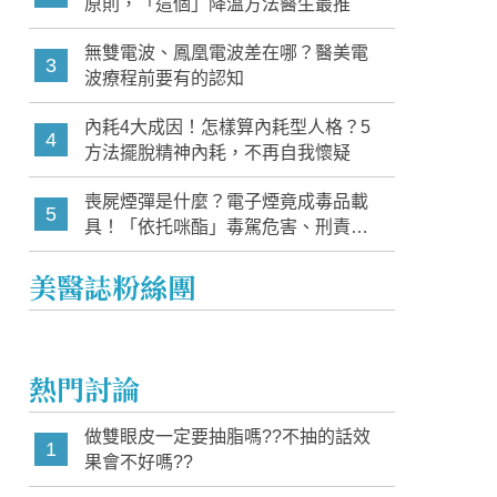
原則，「這個」降溫方法醫生最推
無雙電波、鳳凰電波差在哪？醫美電
3
波療程前要有的認知
內耗4大成因！怎樣算內耗型人格？5
4
方法擺脫精神內耗，不再自我懷疑
喪屍煙彈是什麼？電子煙竟成毒品載
5
具！「依托咪酯」毒駕危害、刑責與
家長必知警訊
美醫誌粉絲團
熱門討論
做雙眼皮一定要抽脂嗎??不抽的話效
1
果會不好嗎??