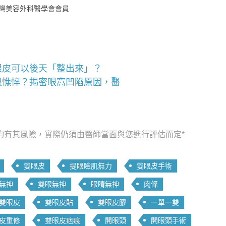
灣美容外科醫學會會員
眼皮可以後天「整出來」？
很憔悴？揭密眼窩凹陷原因，醫
均有其風險，實際仍須由醫師當面與您進行評估而定*
雙眼皮
提眼瞼肌無力
雙眼皮手術
無神
雙眼無神
眼睛無神
肉條
雙眼皮
雙眼皮貼
雙眼皮膠
一單一雙
皮重修
雙眼皮疤痕
開眼頭
開眼頭手術