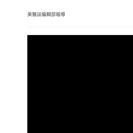
心理健康
駐站專家
美醫誌編輯部報導
名醫問診室