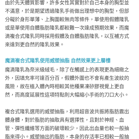
由於先天體質影響，許多女性其實對於自己本身的胸型並
不滿意，於是期望透過隆乳手術做出理想中的胸型，但部
分礙於身形單薄、上胸圍較無肉等條件，單使用假體隆乳
或是單使用自體脂肪隆乳都較難一次達成預期效果，而魔
滴複合式隆乳同時採用假體及自體脂肪隆乳，以互補方式
來達到更自然的隆乳效果。
魔滴複合式隆乳使用威塑抽脂 自然效果更上層樓
魔滴隆乳為奈米級絨毛，除了在觸感上的表現更為細緻之
外，因填充率可達百分百，假體外圍也不會有產生波紋的
風險，故在植入體內時相較其他種果凍矽膠視覺上更自
然，而高度延展性這項特點則大幅縮小手術的刀口大小。
複合式隆乳選用的威塑抽脂，利用超音波共振將脂肪震出
體身體，對於脂肪的抽取具有選擇性，且對於神經、血
管、彈性纖維等方面的破壞較少，因此出血量也較一般抽
脂來得小。威塑抽出的脂肪，本身的存活率已相較一般抽