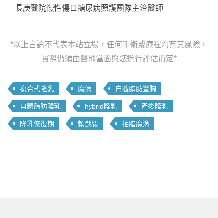
長庚醫院慢性傷口糖尿病照護團隊主治醫師
*以上言論不代表本站立場，任何手術或療程均有其風險，
實際仍須由醫師當面與您進行評估而定*
複合式隆乳
魔滴
自體脂肪豐胸
自體脂肪隆乳
hybrid隆乳
產後隆乳
隆乳恢復期
賴釗毅
抽脂魔滴