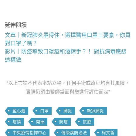
延伸閱讀
文章｜新冠肺炎罩得住，選擇醫用口罩三要素，你買
對口罩了嗎？
影片｜防疫導致口罩痘和酒精手？！ 對抗病毒應該
這樣做
*以上言論不代表本站立場，任何手術或療程均有其風險，
實際仍須由醫師當面與您進行評估而定*
藍心湄
口罩
肺炎
新冠肺炎
疫情
開車
防疫
抗疫
中央疫情指揮中心
傳染病防治法
柯文哲