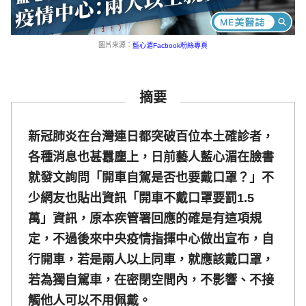
圖片來源：
藍心湄Facbook粉絲專頁
摘要
新冠肺炎在台灣連日都突破百位本土確診者，
各種消息也甚囂塵上，日前藝人藍心湄在臉書
就發文詢問「開車自駕是否也要戴口罩？」不
少網友也貼出資訊「開車不戴口罩要罰1.5
萬」資訊，原本疾管署回應的確是有這項規
定，不過後來中央疫情指揮中心做出宣布，自
行開車，若是兩人以上同車，就應該戴口罩，
若為獨自駕車，在密閉空間內，不影響、不接
觸他人可以不用佩戴。