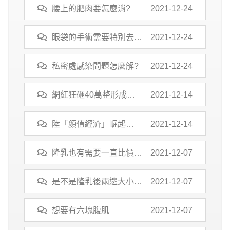
腰上的肥肉要怎麼消?
2021-12-24
眼袋的手術需要特別去找
2021-12-24
醫師嗎?
私密處感染問題怎麼解?
2021-12-24
網紅狂砸40萬整形成
2021-12-14
「真人版芭比」 3年後受
夠了…整回原本面貌
陸「顏值經濟」崛起
2021-12-14
日、韓人赴陸整形
隆乳也有需要一直比價
2021-12-07
嗎?
是不是隆乳後兩邊大小還
2021-12-07
是會有點不太一樣?
想要有六塊腹肌
2021-12-07