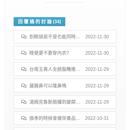
回 覆 過 的 討 論 (34)
割眼袋是不是也能同時填
2022-11-30
淚溝阿?
睡覺要不要穿內衣?
2022-11-30
台南玉貴人全臉脂雕推薦
2022-11-29
嗎 做完維持度高嗎
蓮霧鼻可以隆鼻嗎
2022-11-29
湯姆克魯斯臉腫到變鄰居
2022-11-29
阿伯 整形醫師爆料：下
半臉修很大
換季的時候會連保養品也
2022-10-31
一起換嗎?