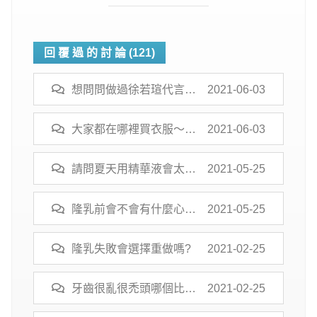
回 覆 過 的 討 論 (121)
想問問做過徐若瑄代言的
2021-06-03
醫美
大家都在哪裡買衣服～很
2021-06-03
想敗個！
請問夏天用精華液會太保
2021-05-25
濕嗎??
隆乳前會不會有什麼心理
2021-05-25
障礙呢?
隆乳失敗會選擇重做嗎?
2021-02-25
牙齒很亂很禿頭哪個比較
2021-02-25
糟