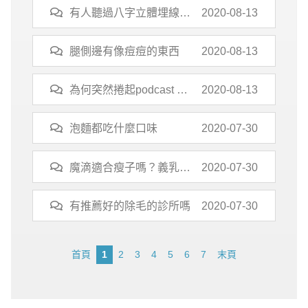
有人聽過八字立體埋線隆
2020-08-13
鼻嗎?
腿側邊有像痘痘的東西
2020-08-13
為何突然捲起podcast 旋
2020-08-13
風?
泡麵都吃什麼口味
2020-07-30
魔滴適合瘦子嗎？義乳邊
2020-07-30
緣會不會很明顯？
有推薦好的除毛的診所嗎
2020-07-30
首頁
1
2
3
4
5
6
7
末頁