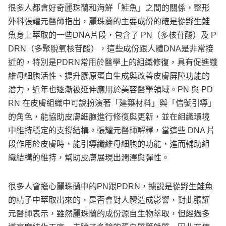
很多人都會好奇麗珠蘭和海鮮「鮭魚」之間的關係，整形
外科張耀元醫師指出，麗珠蘭的主要成份的確是從野生鮭
魚身上萃取的一些DNA片段，包含了 PN（多核苷酸）及 P
DRN（多聚脫氧核苷酸），這些成份跟人體DNA是非常接
近的，特別是PDRN常用於醫學上的組織修復，具有促進纖
維母細胞活性、提升膠原蛋白生成與改善皮膚屏障功能的
潛力，近年也逐漸被延伸應用於美容醫學領域。PN 與 PD
RN 在皮膚組織中可說扮演著「建築材料」與「信號引導」
的角色，能協助皮膚細胞進行修復與更新，並在組織環境
中維持穩定的支撐結構。張耀元醫師解釋，當這些 DNA 片
段作用於皮膚時，能引導纖維母細胞的功能，進而輔助組
織結構的維持，幫助皮膚展現出潤澤與彈性。
很多人會擔心麗珠蘭中的PN跟PDRN，據說是從野生鮭魚
的精子中萃取出來的，是否會對人體造成影響，對此張耀
元醫師表示，雖然麗珠蘭的成份源自生物萃取，但經過多