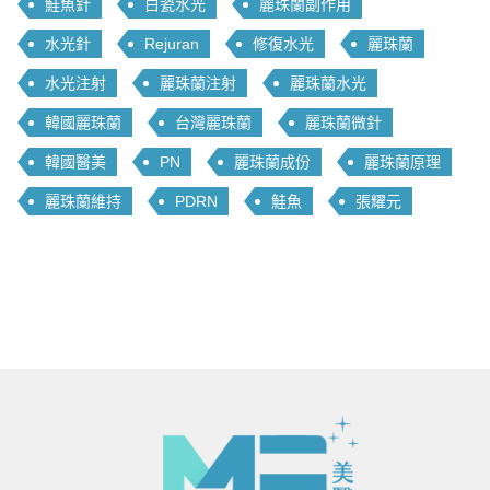
鮭魚針
白瓷水光
麗珠蘭副作用
水光針
Rejuran
修復水光
麗珠蘭
水光注射
麗珠蘭注射
麗珠蘭水光
韓國麗珠蘭
台灣麗珠蘭
麗珠蘭微針
韓國醫美
PN
麗珠蘭成份
麗珠蘭原理
麗珠蘭維持
PDRN
鮭魚
張耀元