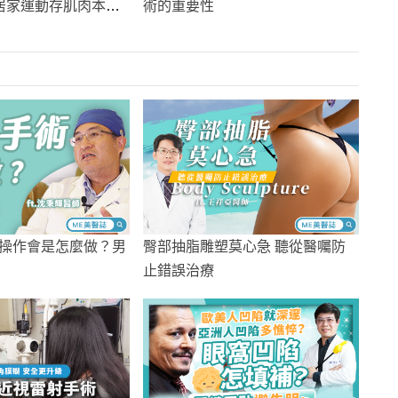
術的重要性
居家運動存肌肉本
操作會是怎麼做？男
臀部抽脂雕塑莫心急 聽從醫囑防
止錯誤治療