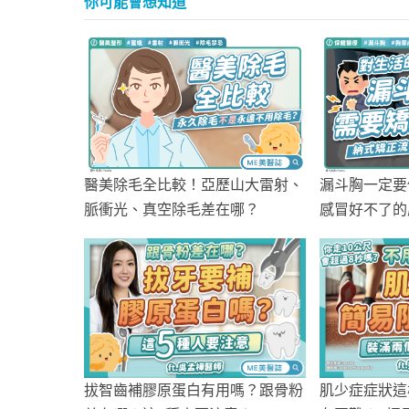
你可能會想知道
醫美除毛全比較！亞歷山大雷射、
漏斗胸一定要
脈衝光、真空除毛差在哪？
感冒好不了的
胸造成的影響
拔智齒補膠原蛋白有用嗎？跟骨粉
肌少症症狀這