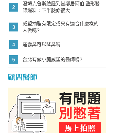
湯姆克魯斯臉腫到變鄰居阿伯 整形醫
2
師爆料：下半臉修很大
威塑抽脂有限定或只有適合什麼樣的
3
人做嗎?
4
蓮霧鼻可以隆鼻嗎
5
台北有做小腿威塑的醫師嗎?
顧問醫師