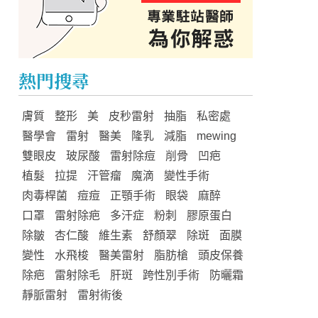
熱門搜尋
膚質
整形
美
皮秒雷射
抽脂
私密處
醫學會
雷射
醫美
隆乳
減脂
mewing
雙眼皮
玻尿酸
雷射除痘
削骨
凹疤
植髮
拉提
汗管瘤
魔滴
變性手術
肉毒桿菌
痘痘
正顎手術
眼袋
麻醉
口罩
雷射除疤
多汗症
粉刺
膠原蛋白
除皺
杏仁酸
維生素
舒顏翠
除斑
面膜
變性
水飛梭
醫美雷射
脂肪槍
頭皮保養
除疤
雷射除毛
肝斑
跨性別手術
防曬霜
靜脈雷射
雷射術後