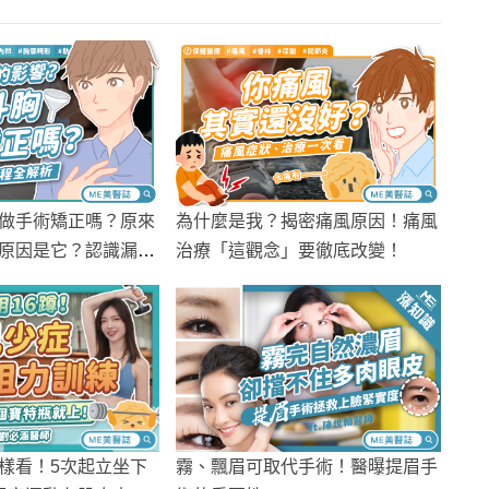
做手術矯正嗎？原來
為什麼是我？揭密痛風原因！痛風
原因是它？認識漏斗
治療「這觀念」要徹底改變！
霧、飄眉可取代手術！醫曝提眉手
樣看！5次起立坐下