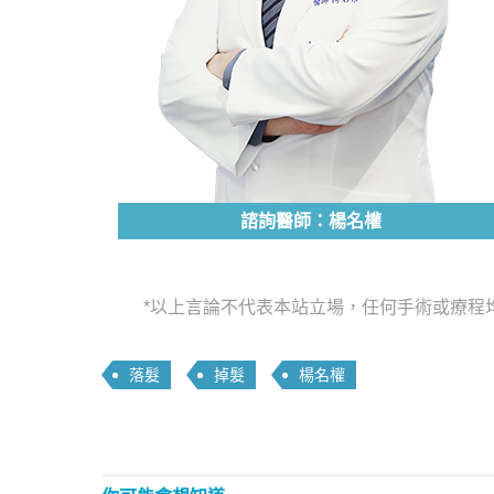
諮詢醫師：楊名權
*以上言論不代表本站立場，任何手術或療程
落髮
掉髮
楊名權