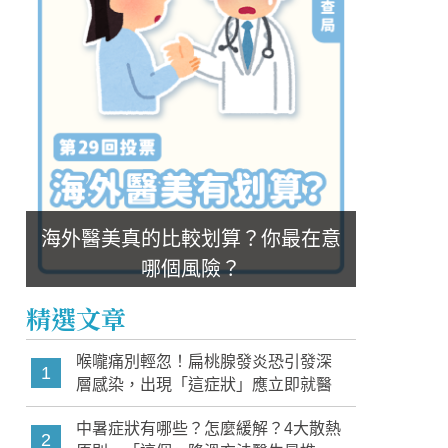
海外醫美真的比較划算？你最在意
哪個風險？
精選文章
喉嚨痛別輕忽！扁桃腺發炎恐引發深
1
層感染，出現「這症狀」應立即就醫
中暑症狀有哪些？怎麼緩解？4大散熱
2