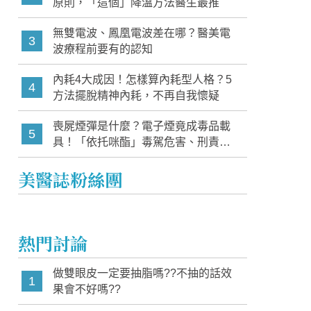
原則，「這個」降溫方法醫生最推
無雙電波、鳳凰電波差在哪？醫美電
3
波療程前要有的認知
內耗4大成因！怎樣算內耗型人格？5
4
方法擺脫精神內耗，不再自我懷疑
喪屍煙彈是什麼？電子煙竟成毒品載
5
具！「依托咪酯」毒駕危害、刑責與
家長必知警訊
美醫誌粉絲團
熱門討論
做雙眼皮一定要抽脂嗎??不抽的話效
1
果會不好嗎??