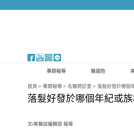
醫美整形
專題報導
醫趨勢
新知快訊
美醫FUN知識
首頁
專題報導
名醫問診室
落髮好發於哪個
落髮好發於哪個年紀或族
醫美整形
國際新知
保健醫療
生活知識
文/美醫誌編輯部 報導