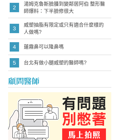
湯姆克魯斯臉腫到變鄰居阿伯 整形醫
2
師爆料：下半臉修很大
威塑抽脂有限定或只有適合什麼樣的
3
人做嗎?
4
蓮霧鼻可以隆鼻嗎
5
台北有做小腿威塑的醫師嗎?
顧問醫師