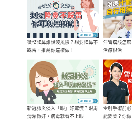
微整隆鼻誰說沒風險？想要隆鼻不
汗管瘤該怎麼
踩雷，推薦你這樣做！
治療根治
新冠肺炎侵入「眼」好驚慌？眼周
雷射手術前必
清潔做好，病毒就看不上眼
能變美？你做