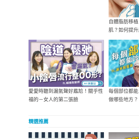
自體脂肪移植
肌？如何提升
愛愛時聽到漏氣聲好尷尬！關乎性
每個部位都能
福的－女人的第二張臉
做哪些地方？
精選推薦