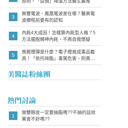
原則，「這個」降溫方法醫生最推
無雙電波、鳳凰電波差在哪？醫美電
3
波療程前要有的認知
內耗4大成因！怎樣算內耗型人格？5
4
方法擺脫精神內耗，不再自我懷疑
喪屍煙彈是什麼？電子煙竟成毒品載
5
具！「依托咪酯」毒駕危害、刑責與
家長必知警訊
美醫誌粉絲團
熱門討論
做雙眼皮一定要抽脂嗎??不抽的話效
1
果會不好嗎??