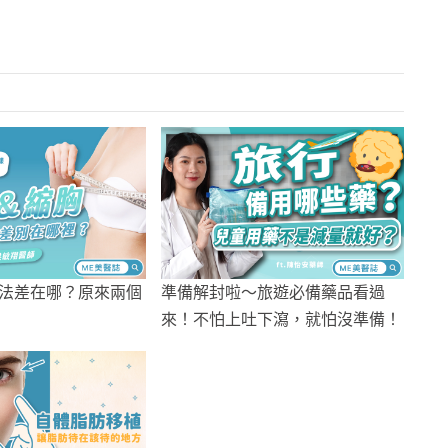
法差在哪？原來兩個
準備解封啦～旅遊必備藥品看過
來！不怕上吐下瀉，就怕沒準備！