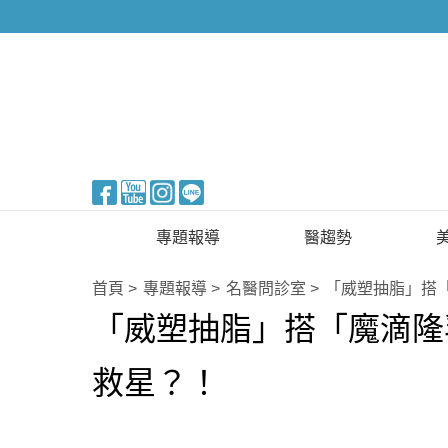
醫美整形
專題報導
醫趨勢
新知快訊
美醫FUN知識
首頁
專題報導
名醫問診室
「威塑抽脂」搭
「威塑抽脂」搭「魔滴隆
醫美整形
國際新知
保健醫療
救星？！
生活知識