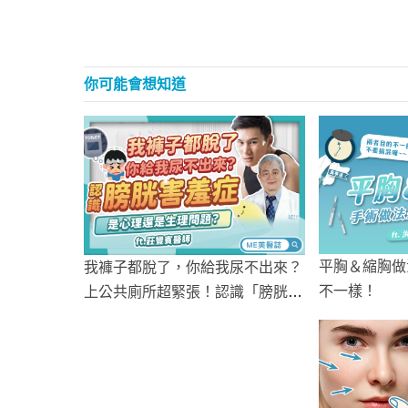
你可能會想知道
平胸＆縮胸做
我褲子都脫了，你給我尿不出來？
不一樣！
上公共廁所超緊張！認識「膀胱害
羞症」