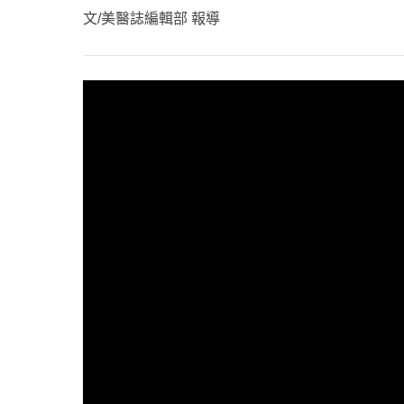
心理健康
文/美醫誌編輯部 報導
駐站專家
名醫問診室