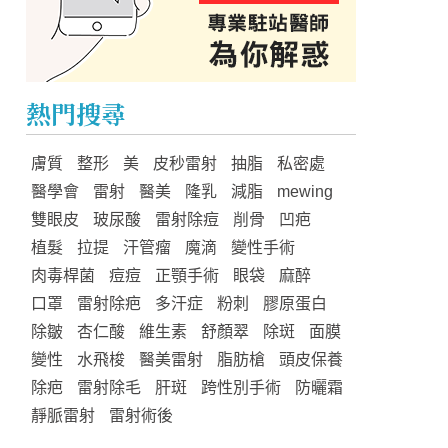
熱門搜尋
膚質
整形
美
皮秒雷射
抽脂
私密處
醫學會
雷射
醫美
隆乳
減脂
mewing
雙眼皮
玻尿酸
雷射除痘
削骨
凹疤
植髮
拉提
汗管瘤
魔滴
變性手術
肉毒桿菌
痘痘
正顎手術
眼袋
麻醉
口罩
雷射除疤
多汗症
粉刺
膠原蛋白
除皺
杏仁酸
維生素
舒顏翠
除斑
面膜
變性
水飛梭
醫美雷射
脂肪槍
頭皮保養
除疤
雷射除毛
肝斑
跨性別手術
防曬霜
靜脈雷射
雷射術後