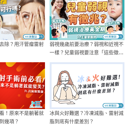
去除？用汗管瘤雷射
弱視幾歲前要治療？弱視和近視不
一樣？兒童弱視要注意「這些徵
兆」！
看！原來不是躺著就
冰與火好難選？冷凍減脂、雷射減
到幾項？
脂到底有什麼差別？