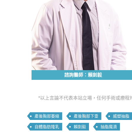
諮詢醫師：賴釗毅
*以上言論不代表本站立場，任何手術或療程
產後胸部萎縮
產後胸部下垂
威塑抽脂
自體脂肪隆乳
賴釗毅
抽脂魔滴