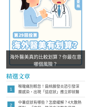
海外醫美真的比較划算？你最在意
哪個風險？
精選文章
喉嚨痛別輕忽！扁桃腺發炎恐引發深
1
層感染，出現「這症狀」應立即就醫
中暑症狀有哪些？怎麼緩解？4大散熱
2