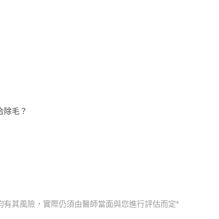
）
合除毛？
均有其風險，實際仍須由醫師當面與您進行評估而定*