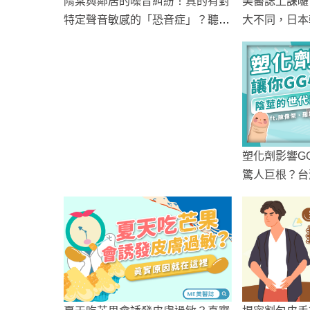
美醫誌上課囉
隋棠與鄰居的噪音糾紛！真的有對
大不同，日本
特定聲音敏感的「恐音症」？聽覺
科！
過敏原來要看醫生？
塑化劑影響G
驚人巨根？台
大公開！