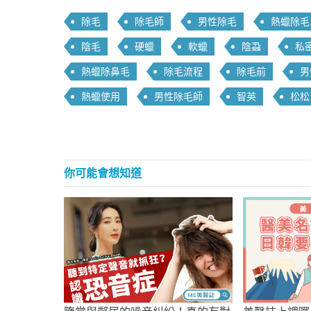
除毛
除毛師
男性除毛
熱蠟除毛
陰毛
硬蠟
軟蠟
陰蝨
私
熱蠟除鼻毛
除毛流程
除毛前
男
熱蠟使用
男性除毛師
智英
松松
你可能會想知道