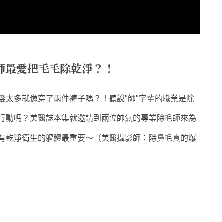
師最愛把毛毛除乾淨？！
髮太多就像穿了兩件褲子嗎？！聽說"師"字輩的職業是除
行動嗎？美醫誌本集就邀請到兩位帥氣的專業除毛師來為
有乾淨衛生的軀體最重要～（美醫攝影師：除鼻毛真的爆