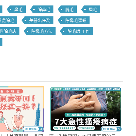
鼻毛
除鼻毛
腿毛
眉毛
密處除毛
美醫出任務
除鼻毛蜜蠟
性除毛店
除鼻毛方法
除毛師 工作