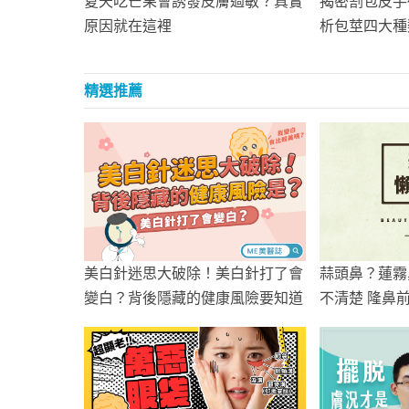
夏天吃芒果會誘發皮膚過敏？真實
揭密割包皮手
原因就在這裡
析包莖四大種
精選推薦
美白針迷思大破除！美白針打了會
蒜頭鼻？蓮霧
變白？背後隱藏的健康風險要知道
不清楚 隆鼻
吧！