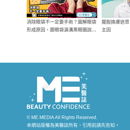
消除眼袋不一定要手術？圖解眼袋
擺脫換膚迷思
形成原因，跟眼袋淚溝黑眼圈說掰
主因
掰！
© ME MEDIA All Rights Reserved.
本網站版權為美醫誌所有，引用前請先告知。