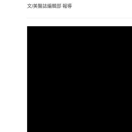
心理健康
文/美醫誌編輯部 報導
駐站專家
名醫問診室