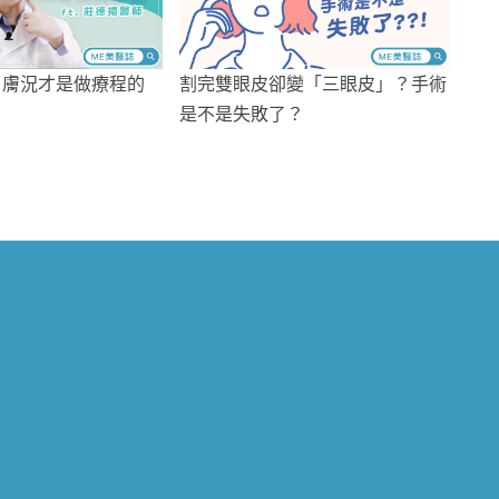
 膚況才是做療程的
割完雙眼皮卻變「三眼皮」？手術
是不是失敗了？