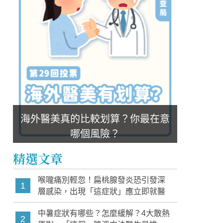
海外醫美真的比較划算？你最在意
哪個風險？
精選文章
喉嚨痛別輕忽！扁桃腺發炎恐引發深
1
層感染，出現「這症狀」應立即就醫
中暑症狀有哪些？怎麼緩解？4大散熱
2