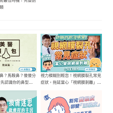
術最佳時機！完整剖
類
鼻？馬鞍鼻？傻傻分
視力模糊別輕忽！視網膜裂孔常見
前先認識你的鼻型
症狀，拖延當心「視網膜剝離」恐
失明