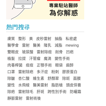
熱門搜尋
膚質
整形
美
皮秒雷射
抽脂
私密處
醫學會
雷射
醫美
隆乳
減脂
mewing
雙眼皮
玻尿酸
雷射除痘
削骨
凹疤
植髮
拉提
汗管瘤
魔滴
變性手術
肉毒桿菌
痘痘
正顎手術
眼袋
麻醉
口罩
雷射除疤
多汗症
粉刺
膠原蛋白
除皺
杏仁酸
維生素
舒顏翠
除斑
面膜
變性
水飛梭
醫美雷射
脂肪槍
頭皮保養
除疤
雷射除毛
肝斑
跨性別手術
防曬霜
靜脈雷射
雷射術後