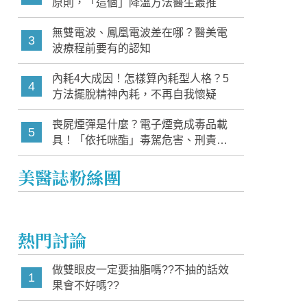
原則，「這個」降溫方法醫生最推
無雙電波、鳳凰電波差在哪？醫美電
3
波療程前要有的認知
內耗4大成因！怎樣算內耗型人格？5
4
方法擺脫精神內耗，不再自我懷疑
喪屍煙彈是什麼？電子煙竟成毒品載
5
具！「依托咪酯」毒駕危害、刑責與
家長必知警訊
美醫誌粉絲團
熱門討論
做雙眼皮一定要抽脂嗎??不抽的話效
1
果會不好嗎??