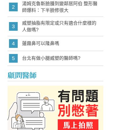
湯姆克魯斯臉腫到變鄰居阿伯 整形醫
2
師爆料：下半臉修很大
威塑抽脂有限定或只有適合什麼樣的
3
人做嗎?
4
蓮霧鼻可以隆鼻嗎
5
台北有做小腿威塑的醫師嗎?
顧問醫師