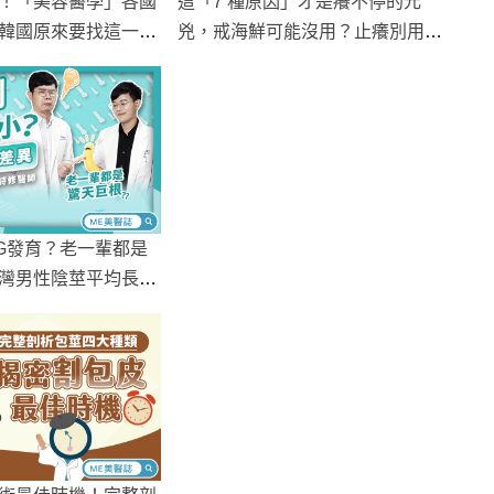
！「美容醫學」各國
這「7 種原因」才是癢不停的元
韓國原來要找這一
兇，戒海鮮可能沒用？止癢別用錯
方法，皮膚科醫師分享自我照護指
南！
G發育？老一輩都是
灣男性陰莖平均長度