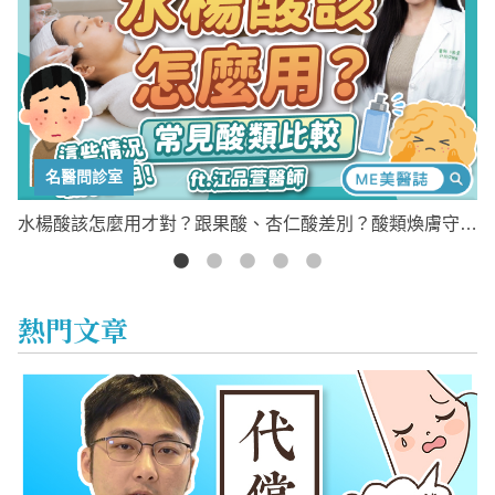
名醫問診室
檢
水楊酸該怎麼用才對？跟果酸、杏仁酸差別？酸類煥膚守則
教你這樣抗痘
熱門文章