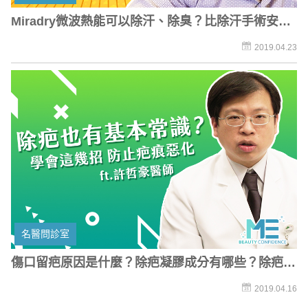
Miradry微波熱能可以除汗、除臭？比除汗手術安全
嗎？
2019.04.23
名醫問診室
傷口留疤原因是什麼？除疤凝膠成分有哪些？除疤推
薦這幾招
2019.04.16