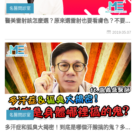
名醫問診室
醫美雷射該怎麼選？原來選雷射也要看膚色？不要沒
做功課就上陣！
2019.05.07
名醫問診室
多汗症和狐臭大揭密！到底是哪個汗腺搞的鬼？多汗