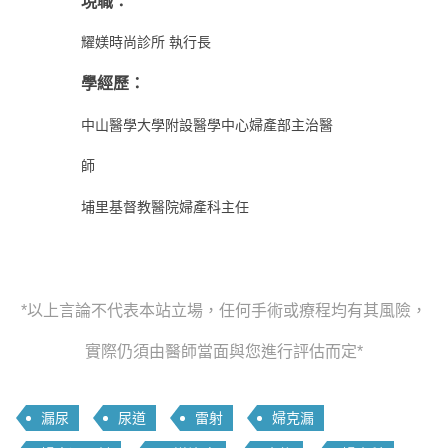
現職：
耀媄時尚診所 執行長
學經歷：
中山醫學大學附設醫學中心婦產部主治醫
師
埔里基督教醫院婦產科主任
*以上言論不代表本站立場，任何手術或療程均有其風險，
實際仍須由醫師當面與您進行評估而定*
漏尿
尿道
雷射
婦克漏