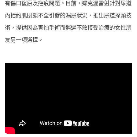
有傷口復原及疤痕問題。目前，婦克漏雷射針對尿道
內括約肌閉鎖不全引發的漏尿狀況，推出尿道探頭技
術，提供因為害怕手術而遲遲不敢接受治療的女性朋
友另一項選擇。