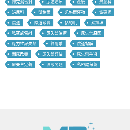
婦克漏雷射
尿道治療
產後
婦產科
泌尿科
凱格爾
凱格爾運動
電磁椅
陰道
陰道緊實
括約肌
蔡旭坤
私密處雷射
尿失禁治療
尿失禁原因
應力性尿失禁
賀爾蒙
陰道黏膜
漏尿改善
尿失禁評估
尿失禁手術
尿失禁定義
漏尿問題
私密處保養