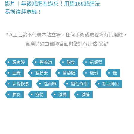
影片｜年後減肥看過來！用錯168減肥法
易增復胖危機！
*以上言論不代表本站立場，任何手術或療程均有其風險，
實際仍須由醫師當面與您進行評估而定*
張宜婷
營養師
甜食
前額葉
血糖
胰島素
葡萄糖
糖份
糖
高糖飲食
腦內啡
糖化作用
新冠肺炎
肺炎
疫情
減糖
減醣