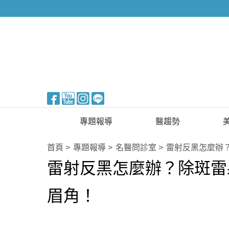
醫美整形
專題報導
醫趨勢
新知快訊
美醫FUN知識
首頁
專題報導
名醫問診室
雷射反黑怎麼辦
雷射反黑怎麼辦？除斑雷
醫美整形
國際新知
保健醫療
眉角！
生活知識