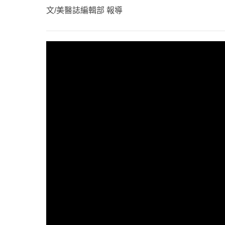
心理健康
文/美醫誌編輯部 報導
駐站專家
名醫問診室