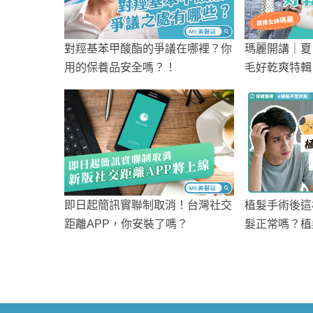
對羥基苯甲酸酯的爭議在哪裡？你
瑪麗開講｜夏
用的保養品安全嗎？！
毛好乾爽特輯
痘？！（上）
即日起簡訊實聯制取消！台灣社交
植髮手術後這
距離APP，你安裝了嗎？
髮正常嗎？植
段