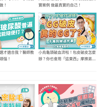
做！
實案例 做最真實的自己！
選才適合我？醫師教
小烏龜頭破血流啦！包皮破皮怎麼
煩惱！
辦？你也會用「這東西」摩擦弟弟
嗎？