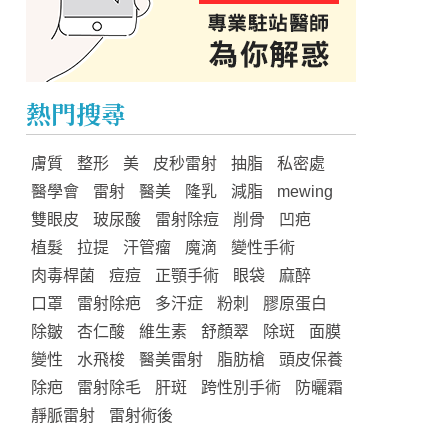
熱門搜尋
膚質
整形
美
皮秒雷射
抽脂
私密處
醫學會
雷射
醫美
隆乳
減脂
mewing
雙眼皮
玻尿酸
雷射除痘
削骨
凹疤
植髮
拉提
汗管瘤
魔滴
變性手術
肉毒桿菌
痘痘
正顎手術
眼袋
麻醉
口罩
雷射除疤
多汗症
粉刺
膠原蛋白
除皺
杏仁酸
維生素
舒顏翠
除斑
面膜
變性
水飛梭
醫美雷射
脂肪槍
頭皮保養
除疤
雷射除毛
肝斑
跨性別手術
防曬霜
靜脈雷射
雷射術後