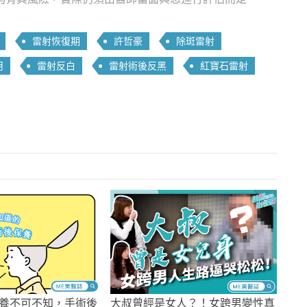
雷射恢復期
許哲豪
除斑雷射
用
雷射反白
雷射術後反黑
紅寶石雷射
養不可不知，手術後
大叔曾經是女人？！女跨男變性真