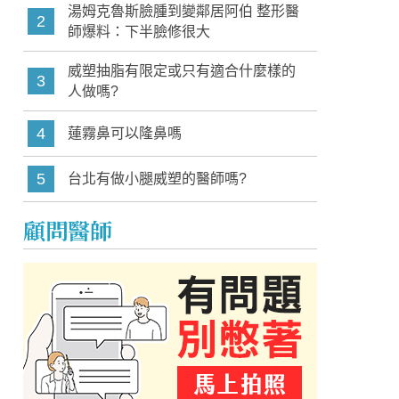
湯姆克魯斯臉腫到變鄰居阿伯 整形醫
2
師爆料：下半臉修很大
威塑抽脂有限定或只有適合什麼樣的
3
人做嗎?
4
蓮霧鼻可以隆鼻嗎
5
台北有做小腿威塑的醫師嗎?
顧問醫師