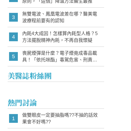
原則，「這個」降溫方法醫生最推
無雙電波、鳳凰電波差在哪？醫美電
3
波療程前要有的認知
內耗4大成因！怎樣算內耗型人格？5
4
方法擺脫精神內耗，不再自我懷疑
喪屍煙彈是什麼？電子煙竟成毒品載
5
具！「依托咪酯」毒駕危害、刑責與
家長必知警訊
美醫誌粉絲團
熱門討論
做雙眼皮一定要抽脂嗎??不抽的話效
1
果會不好嗎??