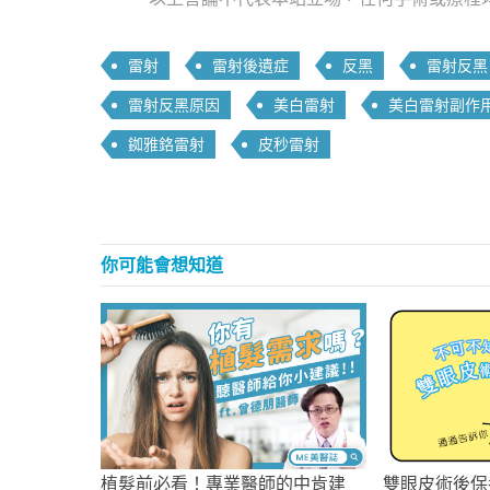
雷射
雷射後遺症
反黑
雷射反黑
雷射反黑原因
美白雷射
美白雷射副作
銣雅鉻雷射
皮秒雷射
你可能會想知道
植髮前必看！專業醫師的中肯建
雙眼皮術後保