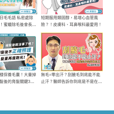
日毛毛語 私密處除
短期服用類固醇，易增心血管風
！蜜蠟除毛後會長痘
險？！皮膚科、耳鼻喉科最愛用！
樣保養毛囊！大量掉
無毛=零出汗？刮腋毛到底能不能
髮後的育髮關鍵3階
止汗？醫師告訴你到底是不是在做
白工