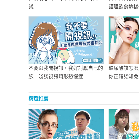
議！
護理飲食這樣
不要跟我開視訊，我好討厭自己的
玻尿酸該怎麼
臉！淺談視訊畸形恐懼症
你正確認知免
精選推薦