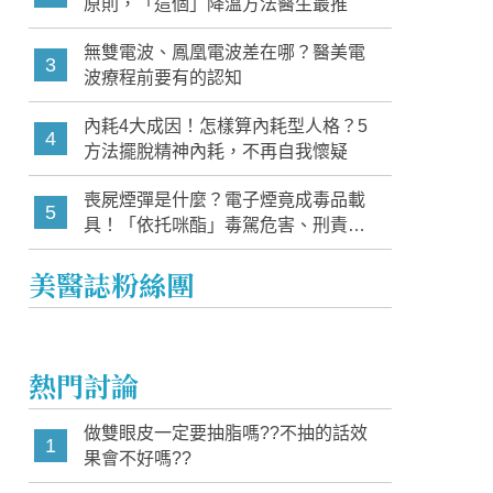
原則，「這個」降溫方法醫生最推
無雙電波、鳳凰電波差在哪？醫美電
3
波療程前要有的認知
內耗4大成因！怎樣算內耗型人格？5
4
方法擺脫精神內耗，不再自我懷疑
喪屍煙彈是什麼？電子煙竟成毒品載
5
具！「依托咪酯」毒駕危害、刑責與
家長必知警訊
美醫誌粉絲團
熱門討論
做雙眼皮一定要抽脂嗎??不抽的話效
1
果會不好嗎??