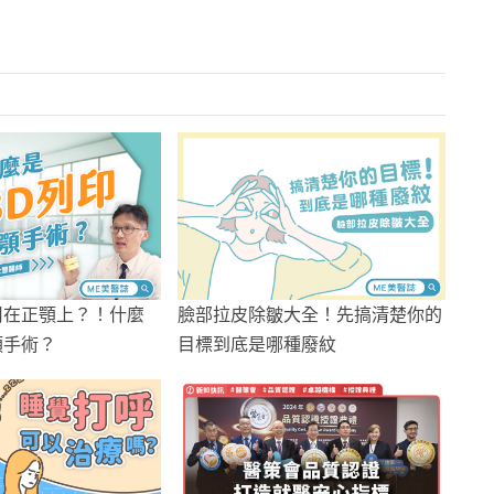
用在正顎上？！什麼
臉部拉皮除皺大全！先搞清楚你的
顎手術？
目標到底是哪種廢紋