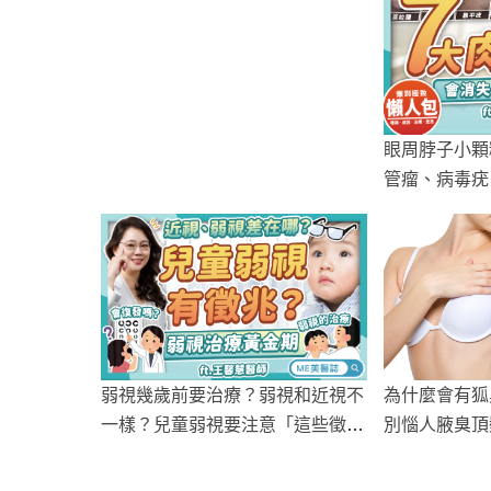
眼周脖子小顆
管瘤、病毒疣
法評比
為什麼會有狐
弱視幾歲前要治療？弱視和近視不
別惱人腋臭頂
一樣？兒童弱視要注意「這些徵
兆」！