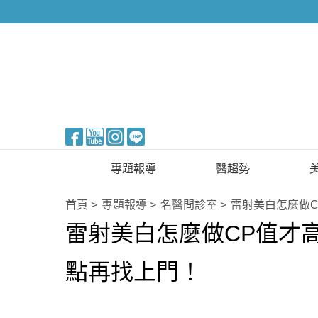
醫美整形
專題報導
醫趨勢
新知快訊
美醫FUN知識
首頁
專題報導
名醫問診室
雷射美白怎麼做C
雷射美白怎麼做CP值才
醫美整形
國際新知
保健醫療
點再找上門！
生活知識