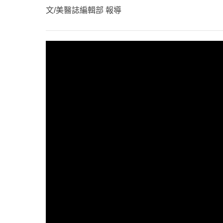
心理健康
文/美醫誌編輯部 報導
駐站專家
名醫問診室