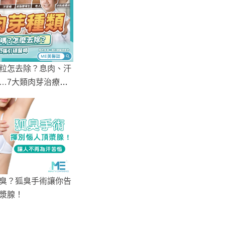
粒怎去除？息肉、汗
…7大類肉芽治療方
臭？狐臭手術讓你告
漿腺！