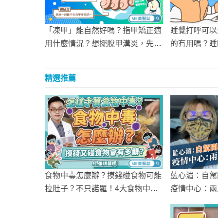
「凍甲」能自然好嗎？指甲矯正適
睡覺打呼可以
用什麼情況？想擺脫甲溝炎，先戒
的有用嗎？睡
除這些錯誤習慣！
開刀手術？
精選推薦
藍心湄：自駕
食物中毒怎麼辦？摸錢碰食物可能
疫情中心：兩
拉肚子？不只諾羅！4大食物中毒
原因