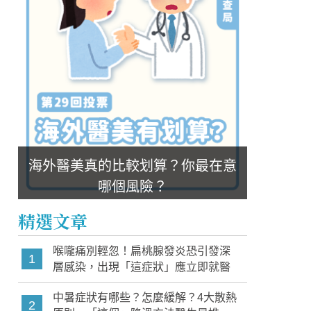
海外醫美真的比較划算？你最在意
哪個風險？
精選文章
喉嚨痛別輕忽！扁桃腺發炎恐引發深
1
層感染，出現「這症狀」應立即就醫
中暑症狀有哪些？怎麼緩解？4大散熱
2