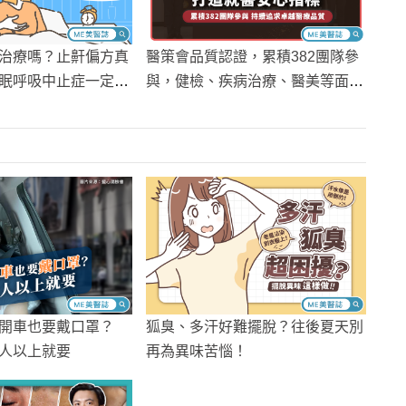
治療嗎？止鼾偏方真
醫策會品質認證，累積382團隊參
眠呼吸中止症一定要
與，健檢、疾病治療、醫美等面
向，打造就醫安心指標！
開車也要戴口罩？
狐臭、多汗好難擺脫？往後夏天別
人以上就要
再為異味苦惱！