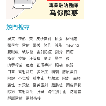
熱門搜尋
膚質
整形
美
皮秒雷射
抽脂
私密處
醫學會
雷射
醫美
隆乳
減脂
mewing
雙眼皮
玻尿酸
雷射除痘
削骨
凹疤
植髮
拉提
汗管瘤
魔滴
變性手術
肉毒桿菌
痘痘
正顎手術
眼袋
麻醉
口罩
雷射除疤
多汗症
粉刺
膠原蛋白
除皺
杏仁酸
維生素
舒顏翠
除斑
面膜
變性
水飛梭
醫美雷射
脂肪槍
頭皮保養
除疤
雷射除毛
肝斑
跨性別手術
防曬霜
靜脈雷射
雷射術後