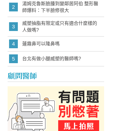
湯姆克魯斯臉腫到變鄰居阿伯 整形醫
2
師爆料：下半臉修很大
威塑抽脂有限定或只有適合什麼樣的
3
人做嗎?
4
蓮霧鼻可以隆鼻嗎
5
台北有做小腿威塑的醫師嗎?
顧問醫師