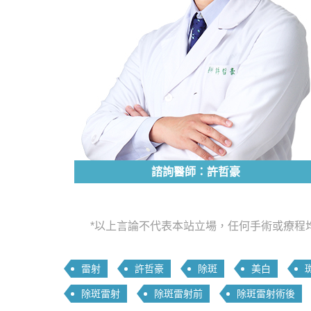
諮詢醫師：許哲豪
*以上言論不代表本站立場，任何手術或療程
雷射
許哲豪
除斑
美白
除斑雷射
除斑雷射前
除斑雷射術後