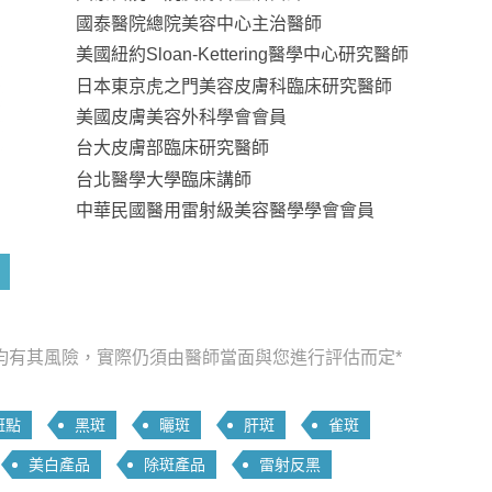
國泰醫院總院美容中心主治醫師
美國紐約Sloan-Kettering醫學中心研究醫師
日本東京虎之門美容皮膚科臨床研究醫師
美國皮膚美容外科學會會員
台大皮膚部臨床研究醫師
台北醫學大學臨床講師
中華民國醫用雷射級美容醫學學會會員
均有其風險，實際仍須由醫師當面與您進行評估而定*
斑點
黑斑
曬斑
肝斑
雀斑
美白產品
除斑產品
雷射反黑