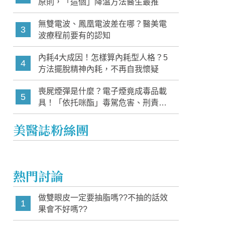
原則，「這個」降溫方法醫生最推
無雙電波、鳳凰電波差在哪？醫美電
3
波療程前要有的認知
內耗4大成因！怎樣算內耗型人格？5
4
方法擺脫精神內耗，不再自我懷疑
喪屍煙彈是什麼？電子煙竟成毒品載
5
具！「依托咪酯」毒駕危害、刑責與
家長必知警訊
美醫誌粉絲團
熱門討論
做雙眼皮一定要抽脂嗎??不抽的話效
1
果會不好嗎??