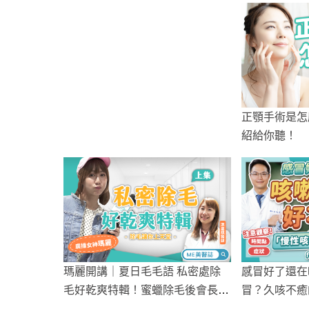
正顎手術是怎
紹給你聽！
瑪麗開講｜夏日毛毛語 私密處除
感冒好了還在
毛好乾爽特輯！蜜蠟除毛後會長痘
冒？久咳不癒
痘？！（上）
療？