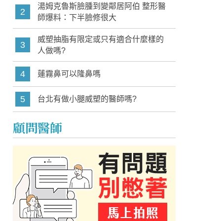
湯姆克魯斯臉腫到變鄰居阿伯 整形醫
2
師爆料：下半臉修很大
威塑抽脂有限定或只有適合什麼樣的
3
人做嗎?
4
蓮霧鼻可以隆鼻嗎
5
台北有做小腿威塑的醫師嗎?
顧問醫師