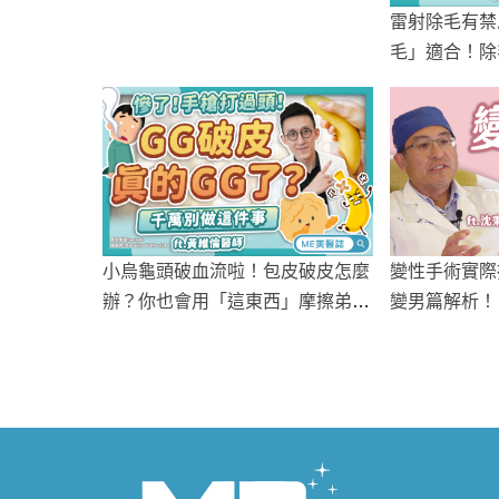
雷射除毛有禁
毛」適合！除
燙傷
變性手術實際
小烏龜頭破血流啦！包皮破皮怎麼
變男篇解析！
辦？你也會用「這東西」摩擦弟弟
嗎？