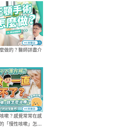
麼做的？醫師詳盡介
咳嗽？感覺常常在感
的「慢性咳嗽」怎治