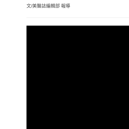
心理健康
文/美醫誌編輯部 報導
駐站專家
名醫問診室