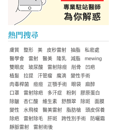
熱門搜尋
膚質
整形
美
皮秒雷射
抽脂
私密處
醫學會
雷射
醫美
隆乳
減脂
mewing
雙眼皮
玻尿酸
雷射除痘
削骨
凹疤
植髮
拉提
汗管瘤
魔滴
變性手術
肉毒桿菌
痘痘
正顎手術
眼袋
麻醉
口罩
雷射除疤
多汗症
粉刺
膠原蛋白
除皺
杏仁酸
維生素
舒顏翠
除斑
面膜
變性
水飛梭
醫美雷射
脂肪槍
頭皮保養
除疤
雷射除毛
肝斑
跨性別手術
防曬霜
靜脈雷射
雷射術後