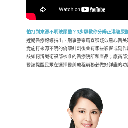
怕打到來源不明玻尿酸？3步驟教你分辨正港玻尿
近期醫療報導指出，刑事警察局查獲疑似黑心醫美
竟施打來源不明的偽藥針劑後會有哪些影響或副作
該如何辨識衛福部核准的醫療院所和產品；廠商部
醫誌提醒民眾在選擇醫美療程前務必做好詳盡的功