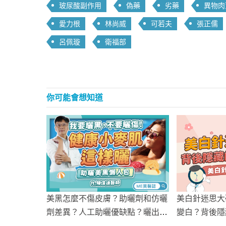
玻尿酸副作用
偽藥
劣藥
異物肉
愛力根
林尚威
可若夫
張正儒
呂佩璇
衛福部
你可能會想知道
美白針迷思大
美黑怎麼不傷皮膚？助曬劑和仿曬
變白？背後隱
劑差異？人工助曬優缺點？曬出健
康小麥肌