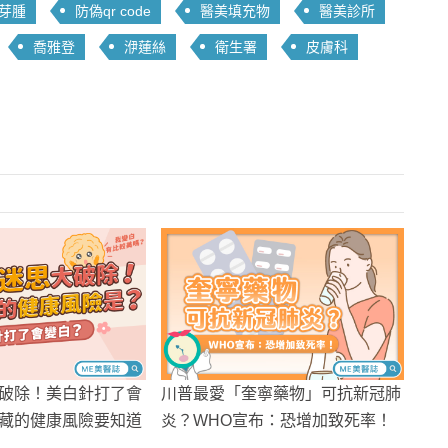
芽腫
防偽qr code
醫美填充物
醫美診所
喬雅登
洢蓮絲
衛生署
皮膚科
破除！美白針打了會
川普最愛「奎寧藥物」可抗新冠肺
藏的健康風險要知道
炎？WHO宣布：恐增加致死率！