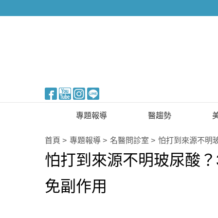
醫美整形
專題報導
醫趨勢
新知快訊
美醫FUN知識
首頁
專題報導
名醫問診室
怕打到來源不明
怕打到來源不明玻尿酸？
醫美整形
國際新知
保健醫療
免副作用
生活知識