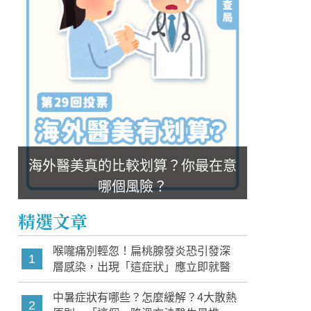
海外醫美真的比較划算？你最在意
哪個風險？
精選文章
喉嚨痛別輕忽！扁桃腺發炎恐引發深
1
層感染，出現「這症狀」應立即就醫
中暑症狀有哪些？怎麼緩解？4大散熱
2