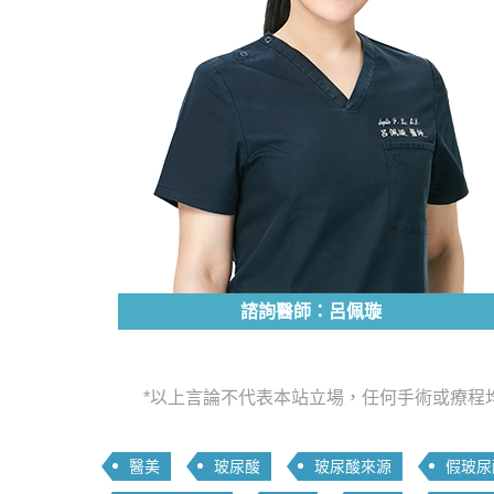
諮詢醫師：呂佩璇
*以上言論不代表本站立場，任何手術或療程
醫美
玻尿酸
玻尿酸來源
假玻尿