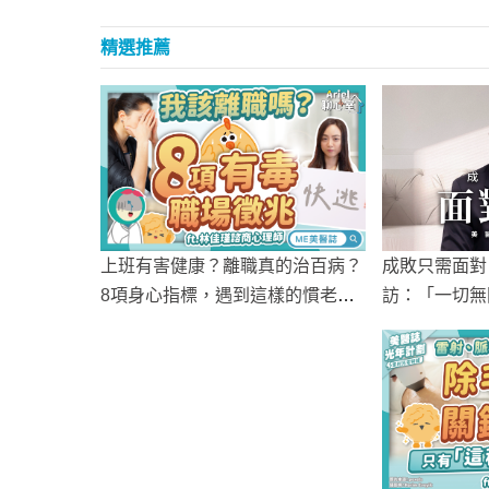
精選推薦
成敗只需面對
上班有害健康？離職真的治百病？
訪：「一切無
8項身心指標，遇到這樣的慣老
擇」
闆，快逃！