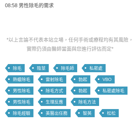
08:58 男性除毛的需求
*以上言論不代表本站立場，任何手術或療程均有其風險，
實際仍須由醫師當面與您進行評估而定*
除毛
陰莖
除毛師
私密處
熱蠟除毛
雷射除毛
勃起
VBO
男性除毛
除毛方式
勃起
私密處除毛
男性除毛
生理反應
除毛方法
除毛經驗
美醫出任務
智英
松松