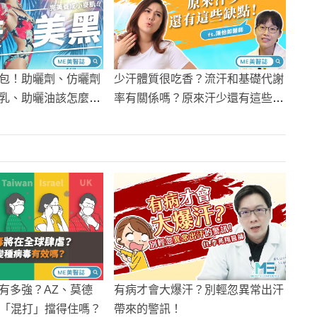
包！助曬劑、仿曬劑
少汗體質很吃香？流汗和基礎代謝
乳、助曬油該怎麼
率有關係嗎？原來汗少還有這些缺
點！
有多強？AZ、莫德
有病才會大爆汗？別輕忽異常出汗
苗「混打」擋得住嗎？
帶來的警訊！