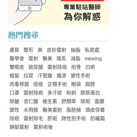
熱門搜尋
膚質
整形
美
皮秒雷射
抽脂
私密處
醫學會
雷射
醫美
隆乳
減脂
mewing
雙眼皮
玻尿酸
雷射除痘
削骨
凹疤
植髮
拉提
汗管瘤
魔滴
變性手術
肉毒桿菌
痘痘
正顎手術
眼袋
麻醉
口罩
雷射除疤
多汗症
粉刺
膠原蛋白
除皺
杏仁酸
維生素
舒顏翠
除斑
面膜
變性
水飛梭
醫美雷射
脂肪槍
頭皮保養
除疤
雷射除毛
肝斑
跨性別手術
防曬霜
靜脈雷射
雷射術後