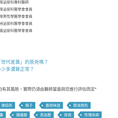
灣泌尿科專科醫師
灣泌尿科醫學會會員
灣男性學醫學會會員
洲泌尿科醫學會會員
國泌尿科醫學會會員
「世代差異」的原兇嗎？
多少多濃算正常？
均有其風險，實際仍須由醫師當面與您進行評估而定*
陳鈺昕
精子
嘉明味道
精液顏色
囊
攝護腺
高血壓
尿道
性傳染病