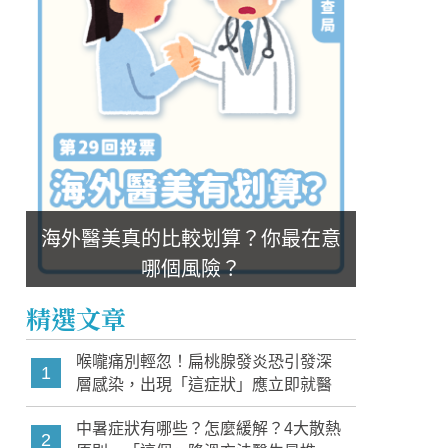
海外醫美真的比較划算？你最在意
哪個風險？
精選文章
喉嚨痛別輕忽！扁桃腺發炎恐引發深
1
層感染，出現「這症狀」應立即就醫
中暑症狀有哪些？怎麼緩解？4大散熱
2