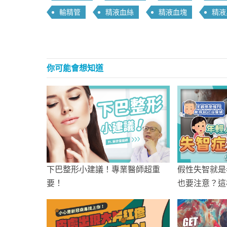
輸精管
精液血絲
精液血塊
精液
你可能會想知道
下巴整形小建議！專業醫師超重
假性失智就是
要！
也要注意？這
差別