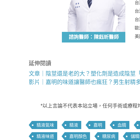
台
台
台
歐
美
諮詢醫師：陳鈺昕醫師
延伸閱讀
文章｜陰莖還是老的大？塑化劑是造成陰莖
影片｜嘉明的味道讓醫師也瘋狂？男生射精
*以上言論不代表本站立場，任何手術或療程
精液氣味
精液
嘉明
血精
精液味道
嘉明顏色
糖尿病
儲精