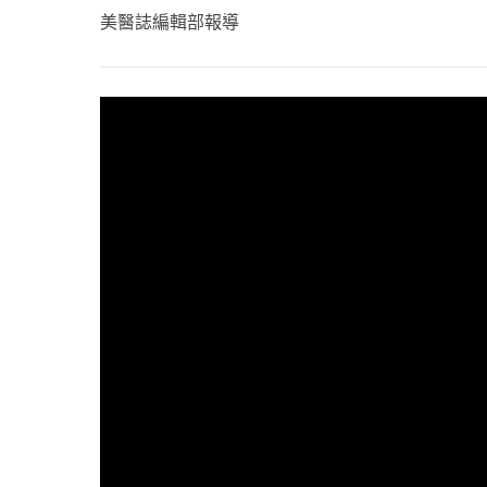
心理健康
美醫誌編輯部報導
駐站專家
名醫問診室