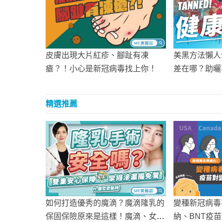
皮膚出現大片紅疹、腳趾有凍
美黑方法懶人
瘡？！小心是新冠病毒找上你！
差在哪？助曬
選？
精選推薦
變種新冠病毒
如何打造優秀的魔滴？魔滴隆乳的
納、BNT疫
保固保險原來是這樣！魔滴、女王