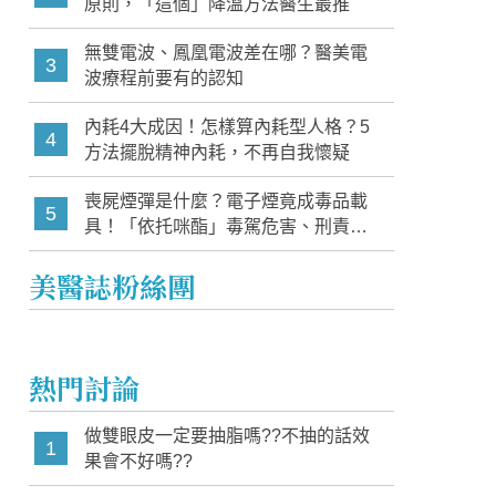
原則，「這個」降溫方法醫生最推
無雙電波、鳳凰電波差在哪？醫美電
3
波療程前要有的認知
內耗4大成因！怎樣算內耗型人格？5
4
方法擺脫精神內耗，不再自我懷疑
喪屍煙彈是什麼？電子煙竟成毒品載
5
具！「依托咪酯」毒駕危害、刑責與
家長必知警訊
美醫誌粉絲團
熱門討論
做雙眼皮一定要抽脂嗎??不抽的話效
1
果會不好嗎??