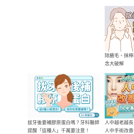
波與各種乳房植入物超完整比較
除腋毛、抹檸
念大破解
拔牙後要補膠原蛋白嗎？牙科醫師
人中越老越長
提醒「這種人」千萬要注意！
人中手術改善