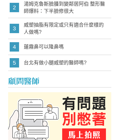
湯姆克魯斯臉腫到變鄰居阿伯 整形醫
2
師爆料：下半臉修很大
威塑抽脂有限定或只有適合什麼樣的
3
人做嗎?
4
蓮霧鼻可以隆鼻嗎
5
台北有做小腿威塑的醫師嗎?
顧問醫師