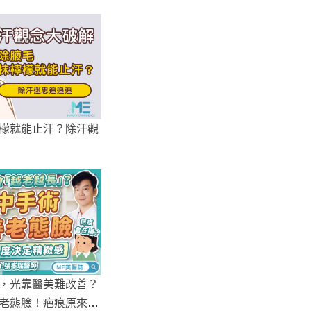
檬就能止汗？除汗觀
，光靠醫美難改善？
老態臉！疤痕原來藏