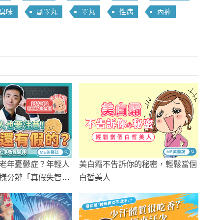
臭味
副睪丸
睪丸
性病
內褲
美白霜不告訴你的秘密，輕鬆當個
老年憂鬱症？年輕人
白皙美人
樣分辨「真假失智」