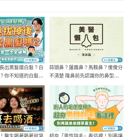
蒜頭鼻？蓮霧鼻？馬鞍鼻？傻傻分
長出黑髮還白髮？白
不清楚 隆鼻前先認識你的鼻型
？你不知道的白髮冷
吧！
超夯「男性除毛」看這裡！別再讓
！醫生喝著喝著就哭