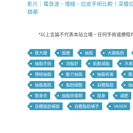
影片｜電音波、埋線、拉皮手術比較！深層
精華
*以上言論不代表本站立場，任何手術或療程
瘦大腿
瘦腿
抽脂
大腿脂肪
抽脂手術
消脂針
肌動減脂
冷凍
傳統抽脂
動力抽脂
抽脂術後
雞
抽脂風險
脂肪細胞
自體脂肪
抽
塑身衣
抽脂恢復期
瘦身
減肥
自體脂肪補臉
自體脂肪補手
VASER