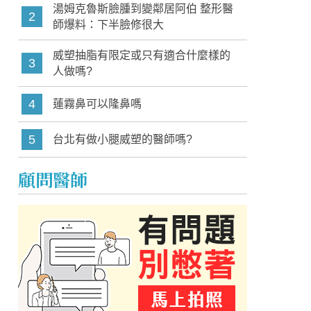
湯姆克魯斯臉腫到變鄰居阿伯 整形醫
2
師爆料：下半臉修很大
威塑抽脂有限定或只有適合什麼樣的
3
人做嗎?
4
蓮霧鼻可以隆鼻嗎
5
台北有做小腿威塑的醫師嗎?
顧問醫師