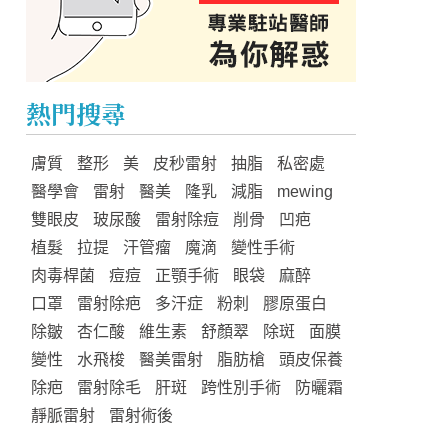
熱門搜尋
膚質
整形
美
皮秒雷射
抽脂
私密處
醫學會
雷射
醫美
隆乳
減脂
mewing
雙眼皮
玻尿酸
雷射除痘
削骨
凹疤
植髮
拉提
汗管瘤
魔滴
變性手術
肉毒桿菌
痘痘
正顎手術
眼袋
麻醉
口罩
雷射除疤
多汗症
粉刺
膠原蛋白
除皺
杏仁酸
維生素
舒顏翠
除斑
面膜
變性
水飛梭
醫美雷射
脂肪槍
頭皮保養
除疤
雷射除毛
肝斑
跨性別手術
防曬霜
靜脈雷射
雷射術後