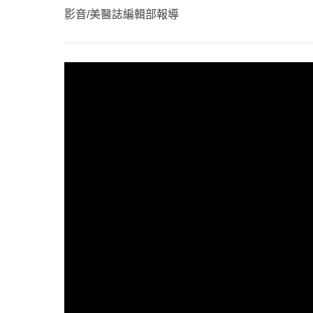
心理健康
影音/美醫誌編輯部報導
駐站專家
名醫問診室