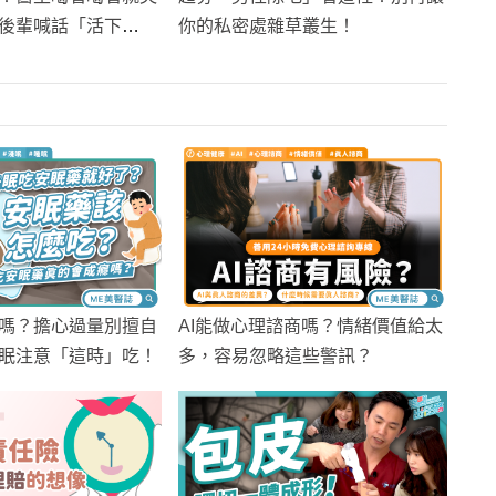
你的私密處雜草叢生！
後輩喊話「活下
嗎？擔心過量別擅自
AI能做心理諮商嗎？情緒價值給太
眠注意「這時」吃！
多，容易忽略這些警訊？