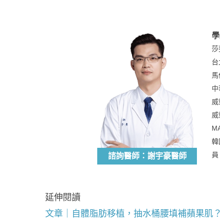
學
莎
台
馬
中
威
威
M
韓
員
諮詢醫師：謝宇豪醫師
延伸閱讀
文章｜自體脂肪移植，抽水桶腰填補蘋果肌