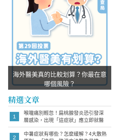
海外醫美真的比較划算？你最在意
哪個風險？
精選文章
喉嚨痛別輕忽！扁桃腺發炎恐引發深
1
層感染，出現「這症狀」應立即就醫
中暑症狀有哪些？怎麼緩解？4大散熱
2