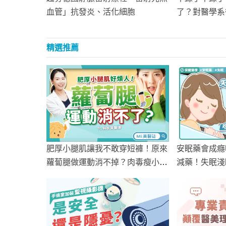
血管」抗發炎、活化細胞
了？對醫學系
去！」
精選推薦
肥厚小腿肌讓我不敢穿短褲！原來
安眠藥會成癮
蘿蔔腿做運動消不掉？肉毒瘦小腿
減藥！失眠淺
真有後遺症嗎？