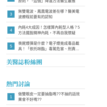
原則，「這個」降溫方法醫生最推
無雙電波、鳳凰電波差在哪？醫美電
3
波療程前要有的認知
內耗4大成因！怎樣算內耗型人格？5
4
方法擺脫精神內耗，不再自我懷疑
喪屍煙彈是什麼？電子煙竟成毒品載
5
具！「依托咪酯」毒駕危害、刑責與
家長必知警訊
美醫誌粉絲團
熱門討論
做雙眼皮一定要抽脂嗎??不抽的話效
1
果會不好嗎??