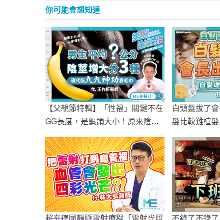
你可能會想知道
【父親節特輯】「性福」關鍵不在
白頭髮拔了會
GG長度，是龜頭大小！原來陰莖
髮比較難植髮
增大還能改善早洩陽痿？
知識
超夯德國靜脈雷射療程「雷射光照
不錄了不錄了