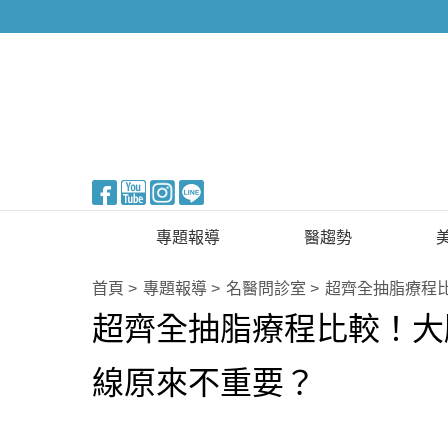
醫美整形
專題報導
醫趨勢
新知快訊
美醫FUN知識
首頁
專題報導
名醫問診室
超齊全抽脂療程
超齊全抽脂療程比較！大
醫美整形
國際新知
保健醫療
線原來不重要？
生活知識