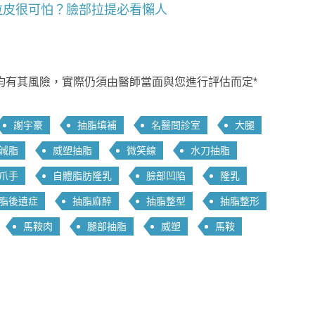
拉皮很可怕？臉部拉提必看懶人
均有其風險，實際仍須由醫師當面與您進行評估而定*
謝宇豪
抽脂填補
名醫問診室
大腿
減脂
威塑抽脂
微笑線
水刀抽脂
爪手
自體脂肪隆乳
臉部凹陷
隆乳
脂後遺症
抽脂麻醉
抽脂整型
抽脂整形
馬鞍肉
腿部抽脂
威塑
馬鞍