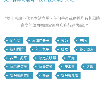
*以上言論不代表本站立場，任何手術或療程均有其風險，
實際仍須由醫師當面與您進行評估而定*
陳怡安
反彈性失眠
藥師
失眠
抗組織胺
苯二氮平
睡眠
褪黑激素
非苯二氮平
鎮定安眠藥
睡覺
抗精神病藥
抗憂鬱藥
安眠藥
入眠
安眠藥副作用
夢遊
安眠藥風險