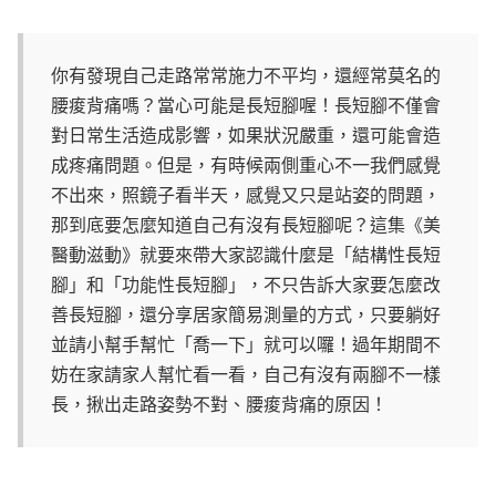
你有發現自己走路常常施力不平均，還經常莫名的
腰痠背痛嗎？當心可能是長短腳喔！長短腳不僅會
對日常生活造成影響，如果狀況嚴重，還可能會造
成疼痛問題。但是，有時候兩側重心不一我們感覺
不出來，照鏡子看半天，感覺又只是站姿的問題，
那到底要怎麼知道自己有沒有長短腳呢？這集《美
醫動滋動》就要來帶大家認識什麼是「結構性長短
腳」和「功能性長短腳」，不只告訴大家要怎麼改
善長短腳，還分享居家簡易測量的方式，只要躺好
並請小幫手幫忙「喬一下」就可以囉！過年期間不
妨在家請家人幫忙看一看，自己有沒有兩腳不一樣
長，揪出走路姿勢不對、腰痠背痛的原因！