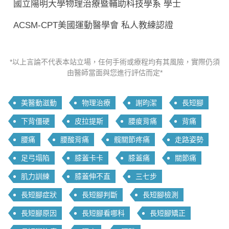
國立陽明大學物理治療暨輔助科技學系 學士
ACSM-CPT美國運動醫學會 私人教練認證
*以上言論不代表本站立場，任何手術或療程均有其風險，實際仍須
由醫師當面與您進行評估而定*
美醫動滋動
物理治療
謝昀潔
長短腳
下背僵硬
皮拉提斯
腰痠背痛
背痛
腰痛
腰酸背痛
髖關節疼痛
走路姿勢
足弓塌陷
膝蓋卡卡
膝蓋痛
關節痛
肌力訓練
膝蓋伸不直
三七步
長短腳症狀
長短腳判斷
長短腳檢測
長短腳原因
長短腳看哪科
長短腳矯正