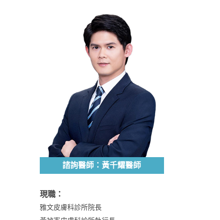
諮詢醫師：黃千耀醫師
現職：
雅文皮膚科診所院長