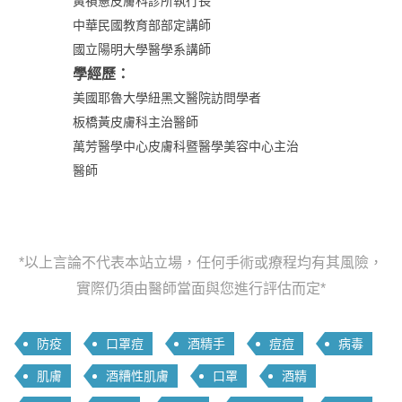
黃禎憲皮膚科診所執行長
中華民國教育部部定講師
國立陽明大學醫學系講師
學經歷：
美國耶魯大學紐黑文醫院訪問學者
板橋黃皮膚科主治醫師
萬芳醫學中心皮膚科暨醫學美容中心主治
醫師
*以上言論不代表本站立場，任何手術或療程均有其風險，
實際仍須由醫師當面與您進行評估而定*
防疫
口罩痘
酒精手
痘痘
病毒
肌膚
酒糟性肌膚
口罩
酒精