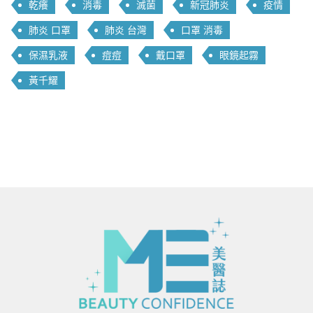
乾癢
消毒
滅菌
新冠肺炎
疫情
肺炎 口罩
肺炎 台灣
口罩 消毒
保濕乳液
痘痘
戴口罩
眼鏡起霧
黃千耀