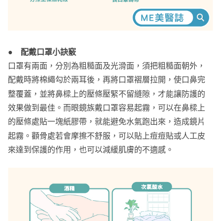
●
配戴口罩小訣竅
口罩有兩面，分別為粗糙面及光滑面，須把粗糙面朝外，
配戴時將棉繩勾於兩耳後，再將口罩褶層拉開，使口鼻完
整覆蓋，並將鼻樑上的壓條壓緊不留縫隙，才能讓防護的
效果做到最佳。而眼鏡族戴口罩容易起霧，可以在鼻樑上
的壓條處貼一塊紙膠帶，就能避免水氣跑出來，造成鏡片
起霧。顴骨處若會摩擦不舒服，可以貼上痘痘貼或人工皮
來達到保護的作用，也可以減緩肌膚的不適感。