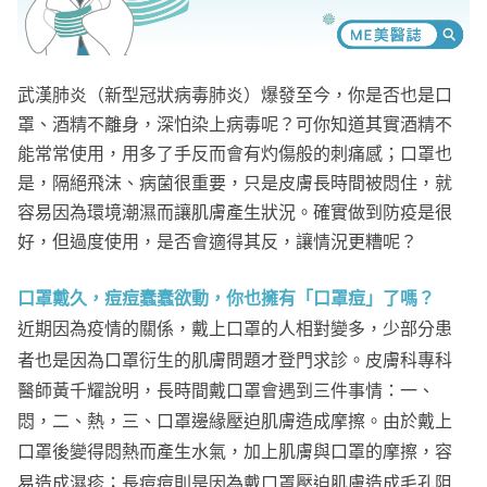
武漢肺炎（新型冠狀病毒肺炎）爆發至今，你是否也是口
罩、酒精不離身，深怕染上病毒呢？可你知道其實酒精不
能常常使用，用多了手反而會有灼傷般的刺痛感；口罩也
是，隔絕飛沫、病菌很重要，只是皮膚長時間被悶住，就
容易因為環境潮濕而讓肌膚產生狀況。確實做到防疫是很
好，但過度使用，是否會適得其反，讓情況更糟呢？
口罩戴久，痘痘蠢蠢欲動，你也擁有「口罩痘」了嗎？
近期因為疫情的關係，戴上口罩的人相對變多，少部分患
者也是因為口罩衍生的肌膚問題才登門求診。皮膚科專科
醫師黃千耀說明，長時間戴口罩會遇到三件事情：一、
悶，二、熱，三、口罩邊緣壓迫肌膚造成摩擦。由於戴上
口罩後變得悶熱而產生水氣，加上肌膚與口罩的摩擦，容
易造成濕疹；長痘痘則是因為戴口罩壓迫肌膚造成毛孔阻