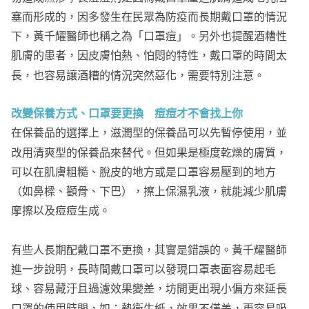
塞而形成的，因多發生在民眾為防疫而長期戴口罩的情況
下，黃千耀醫師也稱之為「口罩痘」。另外也提醒酒糟性
肌膚的患者，因皮膚怕熱、怕悶的特性，戴口罩的時間太
長，也容易讓酒糟的情況突然惡化，需要特別注意。
改變保養方式、口罩要更換 痘痘才不會找上你
在保養品的選擇上，滋潤型的保養品可以先暫停使用，並
改用清爽型的保養品來替代。但如果是極度乾燥的膚質，
可以在肌膚粗糙、脫皮的地方或是口罩容易壓到的地方
（如鼻樑、顴骨、下巴），擦上保濕乳液，就能減少肌膚
摩擦以及痘痘生成。
有些人長期配戴口罩不更換，其實是錯誤的。黃千耀醫師
進一步說明，長時間戴口罩可以發現口罩表面容易起毛
球、容易藏汙且過濾效果變差，坊間更出現小偏方來延長
口罩的使用時間，如：墊衛生紙，效果不僅差，更容易吸