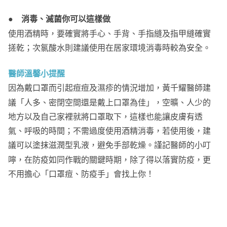
●
消毒、滅菌你可以這樣做
使用酒精時，要確實將手心、手背、手指縫及指甲縫確實
搓乾；次氯酸水則建議使用在居家環境消毒時較為安全。
醫師溫馨小提醒
因為戴口罩而引起痘痘及濕疹的情況增加，黃千耀醫師建
議「人多、密閉空間還是戴上口罩為佳」，空曠、人少的
地方以及自己家裡就將口罩取下，這樣也能讓皮膚有透
氣、呼吸的時間；不需過度使用酒精消毒，若使用後，建
議可以塗抹滋潤型乳液，避免手部乾燥。謹記醫師的小叮
嚀，在防疫如同作戰的關鍵時期，除了得以落實防疫，更
不用擔心「口罩痘、防疫手」會找上你！