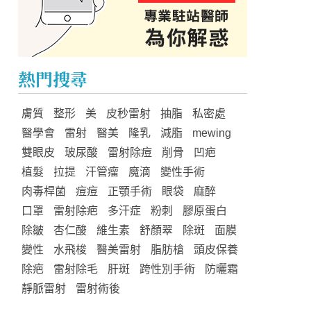
熱門搜尋
膚質
整形
美
皮秒雷射
抽脂
私密處
醫學會
雷射
醫美
隆乳
減脂
mewing
雙眼皮
玻尿酸
雷射除痘
削骨
凹疤
植髮
拉提
汗管瘤
魔滴
變性手術
肉毒桿菌
痘痘
正顎手術
眼袋
麻醉
口罩
雷射除疤
多汗症
粉刺
膠原蛋白
除皺
杏仁酸
維生素
舒顏翠
除斑
面膜
變性
水飛梭
醫美雷射
脂肪槍
頭皮保養
除疤
雷射除毛
肝斑
跨性別手術
防曬霜
靜脈雷射
雷射術後