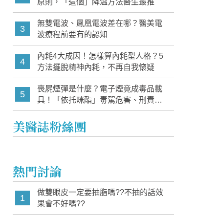
原則，「這個」降溫方法醫生最推
無雙電波、鳳凰電波差在哪？醫美電
3
波療程前要有的認知
內耗4大成因！怎樣算內耗型人格？5
4
方法擺脫精神內耗，不再自我懷疑
喪屍煙彈是什麼？電子煙竟成毒品載
5
具！「依托咪酯」毒駕危害、刑責與
家長必知警訊
美醫誌粉絲團
熱門討論
做雙眼皮一定要抽脂嗎??不抽的話效
1
果會不好嗎??