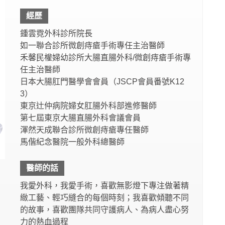
經歷
鍾雲霓外科診所院長
如一聯合診所微創痔瘡手術專任主治醫師
禾馨民權婦幼診所大腸直腸外科/微創痔瘡手術專
任主治醫師
日本大腸肛門醫學會會員（JSCP會員番號K12
3）
東京辻仲病院婦女肛腸外科部進修醫師
第七屆東京大腸直腸外科會議會員
渾然天成聯合診所微創痔瘡專任醫師
馬偕紀念醫院一般外科總醫師
醫師的話
我愛外科，我愛手術，喜歡無影燈下專注做著精
緻工藝、輕巧縫合的每個時刻；我喜歡傾聽不同
的故事，喜歡團隊共同守護病人、為病人盡心努
力的熱血過程