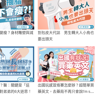
變瘦？身材雕塑與減
割包皮大代誌 男生轉大人小鳥也
要出頭天
？醫：關鍵是「這
出國玩感冒烙賽怎麼辦？超簡單買
對弟弟的6大迷思！
藥英文，去藥局不再只會說I'm sic
k！