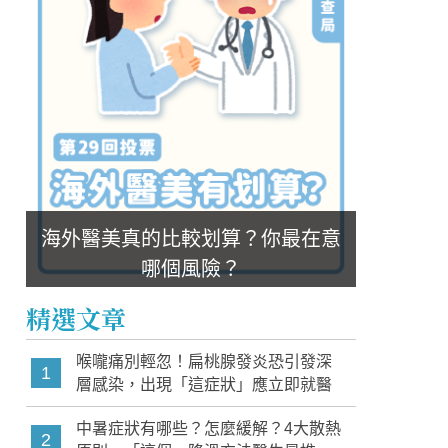
海外醫美真的比較划算？你最在意
哪個風險？
精選文章
喉嚨痛別輕忽！扁桃腺發炎恐引發深
1
層感染，出現「這症狀」應立即就醫
中暑症狀有哪些？怎麼緩解？4大散熱
2