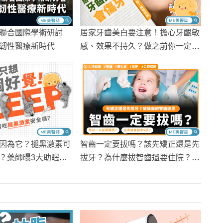
聯合國際學術研討
居家牙齒美白要注意！擔心牙齦敏
韌性醫療新時代
感、效果不持久？做之前你一定要
知道
因為它？褪黑激素可
智齒一定要拔嗎？該先矯正還是先
？藥師曝3大助眠要
拔牙？為什麼拔智齒還要住院？破
除你的智齒迷思