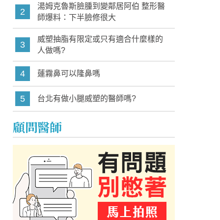
湯姆克魯斯臉腫到變鄰居阿伯 整形醫
2
師爆料：下半臉修很大
威塑抽脂有限定或只有適合什麼樣的
3
人做嗎?
4
蓮霧鼻可以隆鼻嗎
5
台北有做小腿威塑的醫師嗎?
顧問醫師