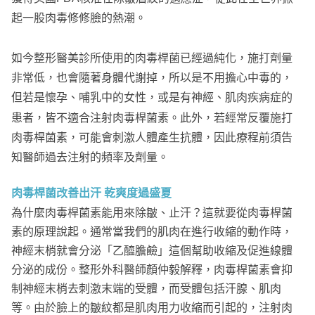
起一股肉毒修修臉的熱潮。
如今整形醫美診所使用的肉毒桿菌已經過純化，施打劑量
非常低，也會隨著身體代謝掉，所以是不用擔心中毒的，
但若是懷孕、哺乳中的女性，或是有神經、肌肉疾病症的
患者，皆不適合注射肉毒桿菌素。此外，若經常反覆施打
肉毒桿菌素，可能會刺激人體產生抗體，因此療程前須告
知醫師過去注射的頻率及劑量。
肉毒桿菌改善出汗 乾爽度過盛夏
為什麼肉毒桿菌素能用來除皺、止汗？這就要從肉毒桿菌
素的原理說起。通常當我們的肌肉在進行收縮的動作時，
神經末梢就會分泌「乙醯膽鹼」這個幫助收縮及促進線體
分泌的成份。整形外科醫師顏仲毅解釋，肉毒桿菌素會抑
制神經末梢去刺激末端的受體，而受體包括汗腺、肌肉
等。由於臉上的皺紋都是肌肉用力收縮而引起的，注射肉