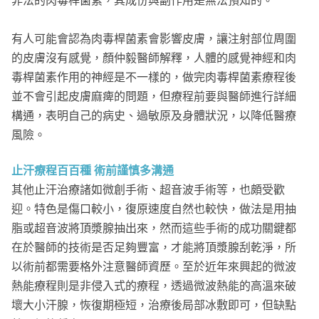
非法的肉毒桿菌素，其成份與副作用是無法預知的。
有人可能會認為肉毒桿菌素會影響皮膚，讓注射部位周圍
的皮膚沒有感覺，顏仲毅醫師解釋，人體的感覺神經和肉
毒桿菌素作用的神經是不一樣的，做完肉毒桿菌素療程後
並不會引起皮膚麻痺的問題，但療程前要與醫師進行詳細
構通，表明自己的病史、過敏原及身體狀況，以降低醫療
風險。
止汗療程百百種 術前謹慎多溝通
其他止汗治療諸如微創手術、超音波手術等，也頗受歡
迎。特色是傷口較小，復原速度自然也較快，做法是用抽
脂或超音波將頂漿腺抽出來，然而這些手術的成功關鍵都
在於醫師的技術是否足夠豐富，才能將頂漿腺刮乾淨，所
以術前都需要格外注意醫師資歷。至於近年來興起的微波
熱能療程則是非侵入式的療程，透過微波熱能的高溫來破
壞大小汗腺，恢復期極短，治療後局部冰敷即可，但缺點