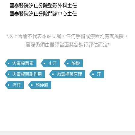
國泰醫院汐止分院整形外科主任
國泰醫院汐止分院門診中心主任
*以上言論不代表本站立場，任何手術或療程均有其風險，
實際仍須由醫師當面與您進行評估而定*
肉毒桿菌素
止汗
除皺
肉毒桿菌副作用
肉毒桿菌原理
汗
流汗
顏仲毅