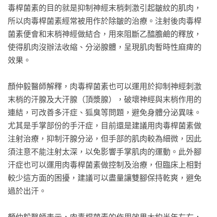
毒桿菌素的目的就是抑制神經末梢刺激引起皺紋的肌肉，
所以肉毒桿菌素經常被用作於除皺的治療。注射後肉毒桿
菌素便會和末梢神經做結合，用來阻斷乙醯膽鹼的釋放，
使得肌肉沒辦法收縮、分泌腺體，呈現肌肉暫時性麻痺的
效果。
顏仲毅醫師解釋，肉毒桿菌素也可以運用於抑制神經刺激
末梢的汗腺及大汗腺（頂漿腺），破壞神經與末梢作用的
連結，可改善多汗症、狐臭等問題，避免身體分泌異味。
尤其是手掌部份的手汗症，目前還是建議用肉毒桿菌素做
注射治療，抑制汗腺分泌，但手部的肌肉較為細微，因此
須注意不能注射太深，以免影響手掌肌肉的運動。此外腳
汗症也可以運用肉毒桿菌素做控制及治療，但臨床上相對
較少這方面的困擾，建議可以盡量讓雙腳保持乾爽，避免
過於出汗。