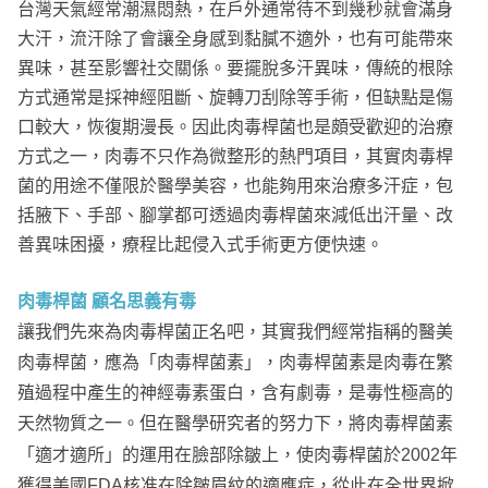
台灣天氣經常潮濕悶熱，在戶外通常待不到幾秒就會滿身
大汗，流汗除了會讓全身感到黏膩不適外，也有可能帶來
異味，甚至影響社交關係。要擺脫多汗異味，傳統的根除
方式通常是採神經阻斷、旋轉刀刮除等手術，但缺點是傷
口較大，恢復期漫長。因此肉毒桿菌也是頗受歡迎的治療
方式之一，肉毒不只作為微整形的熱門項目，其實肉毒桿
菌的用途不僅限於醫學美容，也能夠用來治療多汗症，包
括腋下、手部、腳掌都可透過肉毒桿菌來減低出汗量、改
善異味困擾，療程比起侵入式手術更方便快速。
肉毒桿菌 顧名思義有毒
讓我們先來為肉毒桿菌正名吧，其實我們經常指稱的醫美
肉毒桿菌，應為「肉毒桿菌素」，肉毒桿菌素是肉毒在繁
殖過程中產生的神經毒素蛋白，含有劇毒，是毒性極高的
天然物質之一。但在醫學研究者的努力下，將肉毒桿菌素
「適才適所」的運用在臉部除皺上，使肉毒桿菌於2002年
獲得美國FDA核准在除皺眉紋的適應症，從此在全世界掀